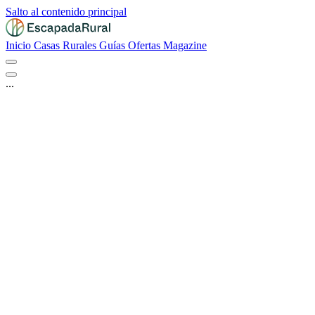
Salto al contenido principal
Inicio
Casas Rurales
Guías
Ofertas
Magazine
...