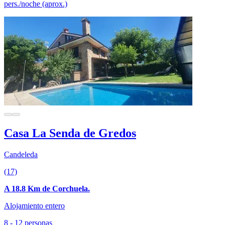
pers./noche (aprox.)
Casa La Senda de Gredos
Candeleda
(17)
A 18.8 Km de Corchuela.
Alojamiento entero
8 - 12 personas