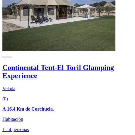
Continental Tent-El Toril Glamping
Experience
Velada
(0)
A 16.4 Km de Corchuela.
Habitación
1 - 4 personas