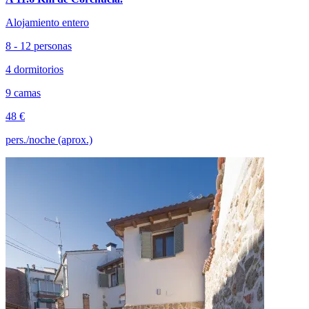
Alojamiento entero
8 - 12 personas
4 dormitorios
9 camas
48 €
pers./noche (aprox.)