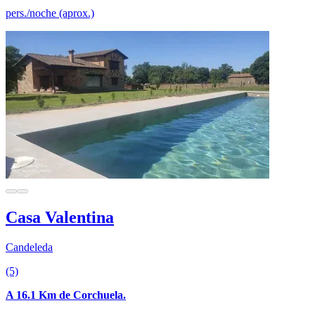
pers./noche (aprox.)
Casa Valentina
Candeleda
(5)
A 16.1 Km de Corchuela.