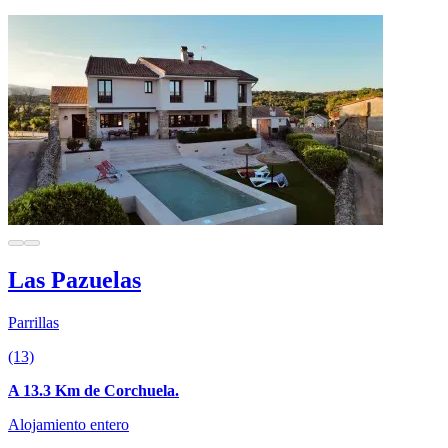
Las Pazuelas
Parrillas
(13)
A 13.3 Km de Corchuela.
Alojamiento entero