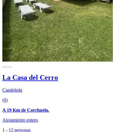
La Casa del Cerro
Candeleda
(0)
A 19 Km de Corchuela.
Alojamiento entero
1 - 12 personas