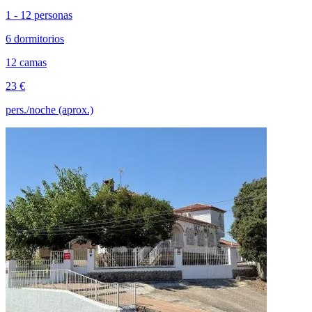
1 - 12 personas
6 dormitorios
12 camas
23 €
pers./noche (aprox.)