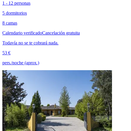
1 - 12 personas
5 dormitorios
8 camas
Calendario verificado
Cancelación gratuita
Todavía no se te cobrará nada.
53 €
pers./noche (aprox.)