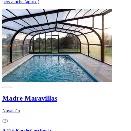
pers./noche (aprox.)
Madre Maravillas
Navalcán
(7)
A 11.6 Km de Corchuela.