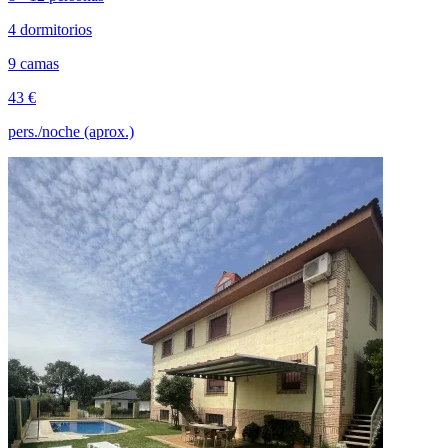
4 dormitorios
9 camas
43 €
pers./noche (aprox.)