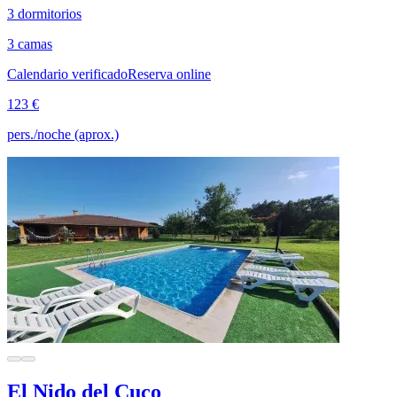
3 dormitorios
3 camas
Calendario verificado
Reserva online
123 €
pers./noche (aprox.)
El Nido del Cuco