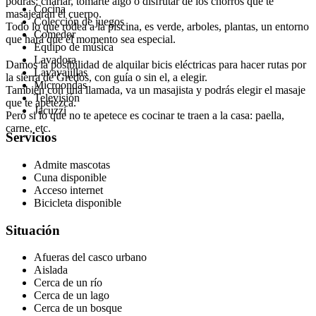
podrás: charlar, tomarte algo o disfrutar de los chorros que te
Cocina
masajearan el cuerpo.
Colección de juegos
Todo lo que rodea a la piscina, es verde, arboles, plantas, un entorno
Comedor
que hará que él momento sea especial.
Equipo de música
Lavadora
Damos la posibilidad de alquilar bicis eléctricas para hacer rutas por
Lavavajillas
la sierra de Gredos, con guía o sin el, a elegir.
Microondas
También con una llamada, va un masajista y podrás elegir el masaje
Televisión
que te apetezca.
Jacuzzi
Pero si lo que no te apetece es cocinar te traen a la casa: paella,
carne, etc.
Servicios
Admite mascotas
Cuna disponible
Acceso internet
Bicicleta disponible
Situación
Afueras del casco urbano
Aislada
Cerca de un río
Cerca de un lago
Cerca de un bosque