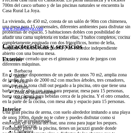
700m del casco urbano y de las piscinas naturales se encuentra la
Casa Rural La Joya.
La vivienda, de 450 m2, consta de un salón de 90m con chimenea,
una mesa para 15 comensales, diferentes ambientes para disfrutar sin
www.rurallajoya.com
problemas de espacio, 5 habitaciones dobles con posibilidad de
añadir una cama supletoria en todas ellas, 3 baños completos, cocina
completamente equipada con dos frigoríficos, horno de leña,
Características y servicios
máquina de hielos, escarchadora y un comedor independiente
abierto con una buena mesa.
Un cenador cerrado que es el gimnasio y zona de juegos con
Exterior
diferentes máquinas.
Barbacoa
En el exterior disponemos de un patio de unos 70 m2, amplia zona
Jardín
de jardín de más de 2000 m2 con muchos árboles, tres cenadores,
Piscina
uno que es la zona chill out pegado a la piscina, otro que tiene una
Terraza
barbacoa de obra con zona para preparar, mesa para 15 personas,
Zona de aparcamiento
barra con cámara para bebidas cerca de la piscina. Y el otro cenador,
Sala de juegos
en la parte de la cocina, con mesa alta y espacio para 15 personas.
Interior
Una gran piscina de arena, con suelo alrededor imitando a una playa
de unos 100m, donde no te cubre y puedes disfrutar como si
Aire acondicionado
estuvieras en la orilla del mar, una zona para jugar los peques.
Calefacción
Formando parte de la piscina, tienes un jacuzzi grande donde
Chimenea