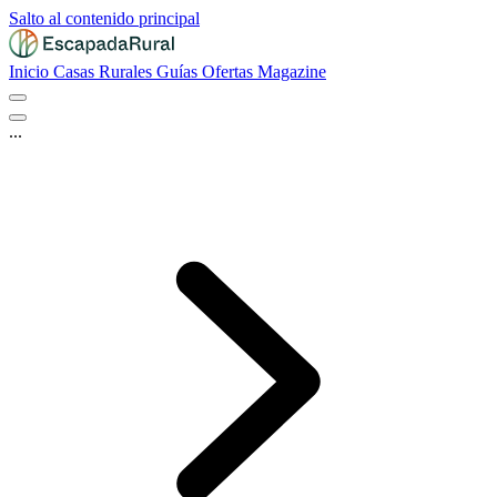
Salto al contenido principal
Inicio
Casas Rurales
Guías
Ofertas
Magazine
...