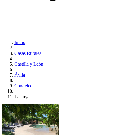
Inicio
Casas Rurales
Castilla y León
Ávila
Candeleda
La Joya