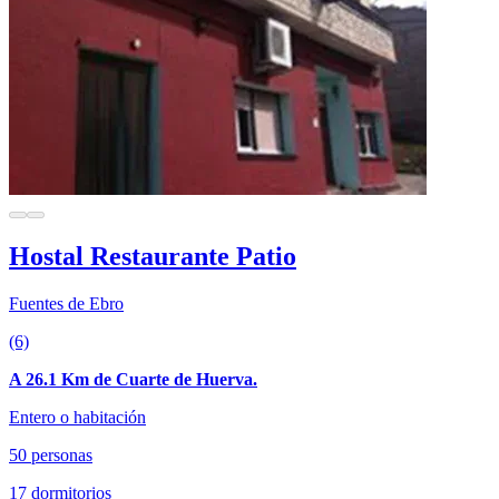
Hostal Restaurante Patio
Fuentes de Ebro
(6)
A 26.1 Km de Cuarte de Huerva.
Entero o habitación
50 personas
17 dormitorios