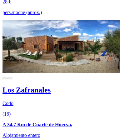
28 €
pers./noche (aprox.)
Los Zafranales
Codo
(16)
A 34.7 Km de Cuarte de Huerva.
Alojamiento entero