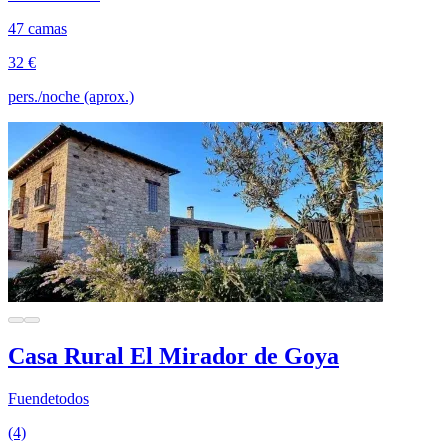
47 camas
32 €
pers./noche (aprox.)
Casa Rural El Mirador de Goya
Fuendetodos
(4)