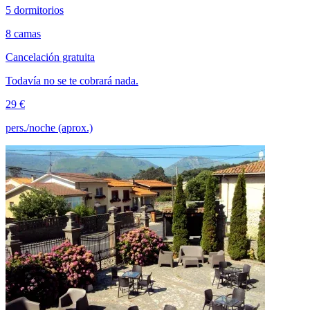
5 dormitorios
8 camas
Cancelación gratuita
Todavía no se te cobrará nada.
29 €
pers./noche (aprox.)