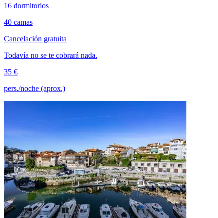
16 dormitorios
40 camas
Cancelación gratuita
Todavía no se te cobrará nada.
35 €
pers./noche (aprox.)