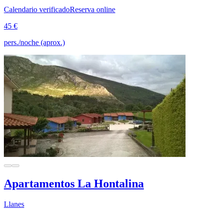
Calendario verificado
Reserva online
45 €
pers./noche (aprox.)
Apartamentos La Hontalina
Llanes