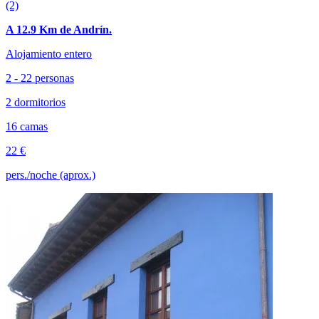
(2)
A 12.9 Km de Andrín.
Alojamiento entero
2 - 22 personas
2 dormitorios
16 camas
22 €
pers./noche (aprox.)