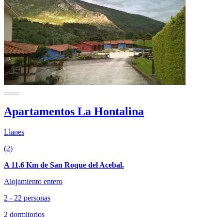
Apartamentos La Hontalina
Llanes
(2)
A 11.6 Km de San Roque del Acebal.
Alojamiento entero
2 - 22 personas
2 dormitorios