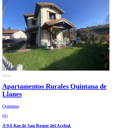
Apartamentos Rurales Quintana de
Llanes
Quintana
(0)
A 9.6 Km de San Roque del Acebal.