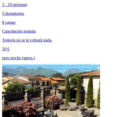
2 - 10 personas
5 dormitorios
8 camas
Cancelación gratuita
Todavía no se te cobrará nada.
29 €
pers./noche (aprox.)