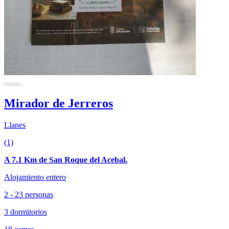
Mirador de Jerreros
Llanes
(1)
A 7.1 Km de San Roque del Acebal.
Alojamiento entero
2 - 23 personas
3 dormitorios