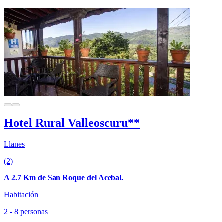
Hotel Rural Valleoscuru**
Llanes
(2)
A 2.7 Km de San Roque del Acebal.
Habitación
2 - 8 personas