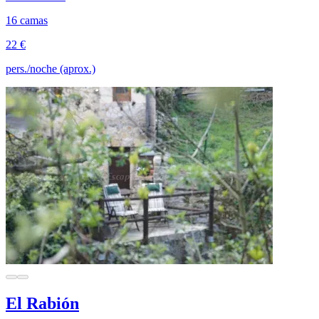
16 camas
22 €
pers./noche (aprox.)
El Rabión