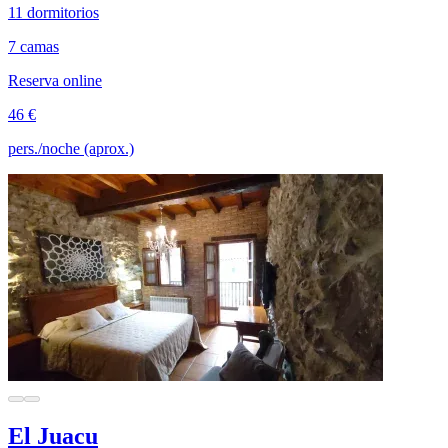
11 dormitorios
7 camas
Reserva online
46 €
pers./noche (aprox.)
El Juacu