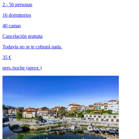
2 - 56 personas
16 dormitorios
40 camas
Cancelación gratuita
Todavía no se te cobrará nada.
35 €
pers./noche (aprox.)