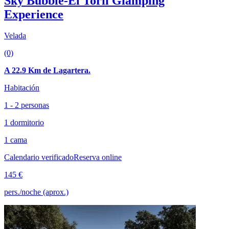
Sky Bubble-El Toril Glamping
Experience
Velada
(0)
A 22.9 Km de Lagartera.
Habitación
1 - 2 personas
1 dormitorio
1 cama
Calendario verificado
Reserva online
145 €
pers./noche (aprox.)