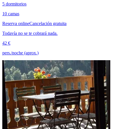
5 dormitorios
10 camas
Reserva online
Cancelación gratuita
Todavía no se te cobrará nada.
42 €
pers./noche (aprox.)