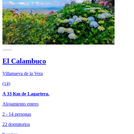
El Calambuco
Villanueva de la Vera
(14)
A 33 Km de Lagartera.
Alojamiento entero
2 - 14 personas
22 dormitorios