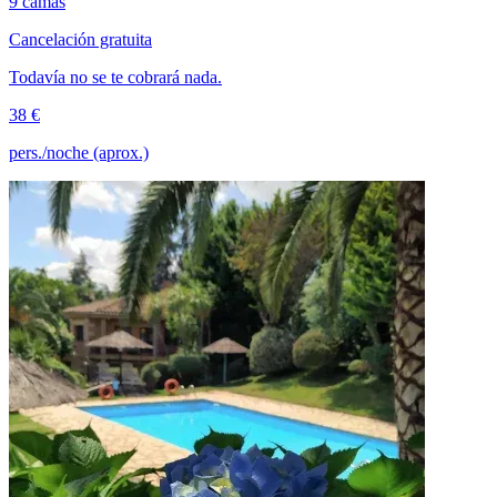
9 camas
Cancelación gratuita
Todavía no se te cobrará nada.
38 €
pers./noche (aprox.)