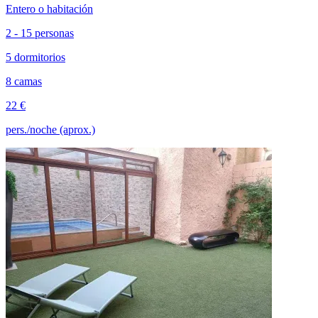
Entero o habitación
2 - 15 personas
5 dormitorios
8 camas
22 €
pers./noche (aprox.)