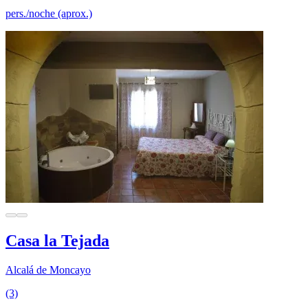
pers./noche (aprox.)
Casa la Tejada
Alcalá de Moncayo
(3)