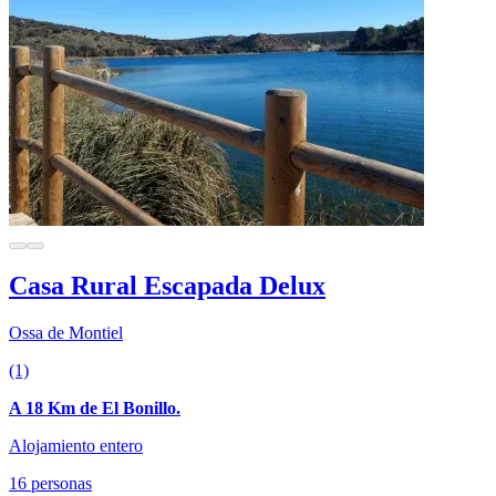
Casa Rural Escapada Delux
Ossa de Montiel
(1)
A 18 Km de El Bonillo.
Alojamiento entero
16 personas