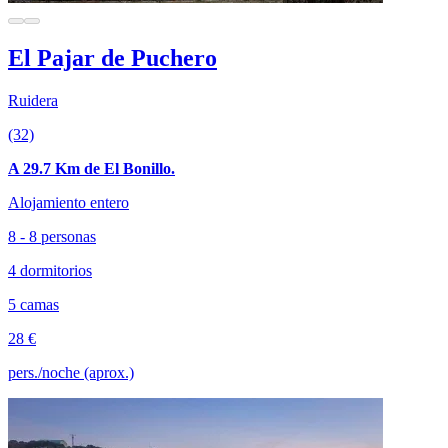
El Pajar de Puchero
Ruidera
(32)
A 29.7 Km de El Bonillo.
Alojamiento entero
8 - 8 personas
4 dormitorios
5 camas
28 €
pers./noche (aprox.)