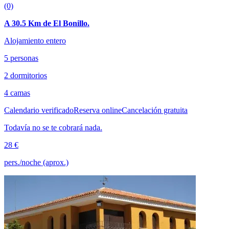
(0)
A 30.5 Km de El Bonillo.
Alojamiento entero
5 personas
2 dormitorios
4 camas
Calendario verificado
Reserva online
Cancelación gratuita
Todavía no se te cobrará nada.
28 €
pers./noche (aprox.)