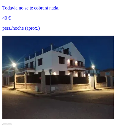
Todavía no se te cobrará nada.
40 €
pers./noche (aprox.)