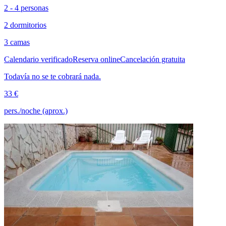
2 - 4 personas
2 dormitorios
3 camas
Calendario verificado
Reserva online
Cancelación gratuita
Todavía no se te cobrará nada.
33 €
pers./noche (aprox.)