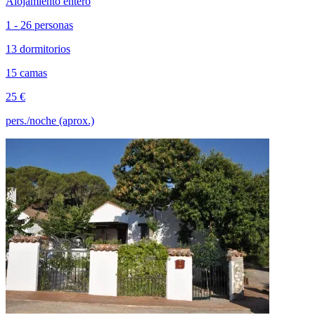
Alojamiento entero
1 - 26 personas
13 dormitorios
15 camas
25 €
pers./noche (aprox.)