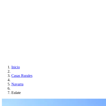
Inicio
Casas Rurales
Navarra
Eulate