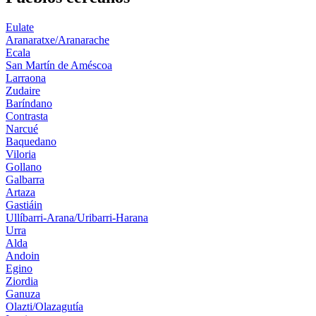
Eulate
Aranaratxe/Aranarache
Ecala
San Martín de Améscoa
Larraona
Zudaire
Baríndano
Contrasta
Narcué
Baquedano
Viloria
Gollano
Galbarra
Artaza
Gastiáin
Ullíbarri-Arana/Uribarri-Harana
Urra
Alda
Andoin
Egino
Ziordia
Ganuza
Olazti/Olazagutía