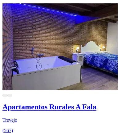
Apartamentos Rurales A Fala
Trevejo
(567)