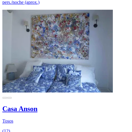
pers./noche (aprox.)
Casa Anson
Tosos
(12)