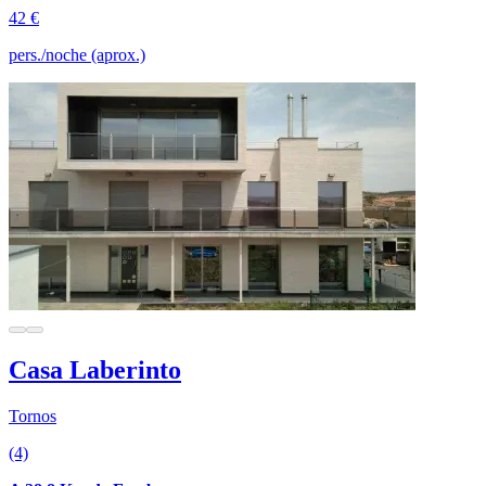
42 €
pers./noche (aprox.)
Casa Laberinto
Tornos
(4)