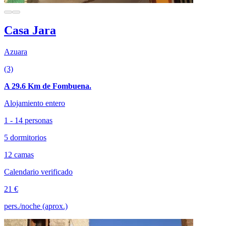
Casa Jara
Azuara
(3)
A 29.6 Km de Fombuena.
Alojamiento entero
1 - 14 personas
5 dormitorios
12 camas
Calendario verificado
21 €
pers./noche (aprox.)