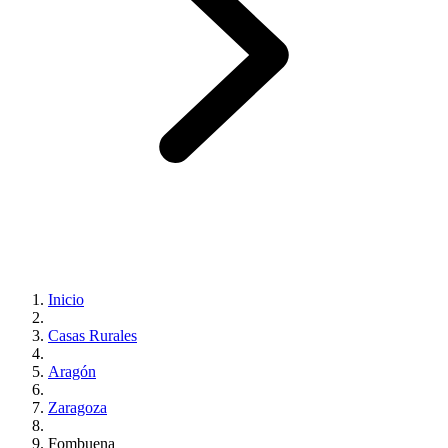
Inicio
Casas Rurales
Aragón
Zaragoza
Fombuena