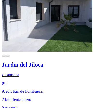
Jardín del Jiloca
Calamocha
(0)
A 26.5 Km de Fombuena.
Alojamiento entero
9 personas