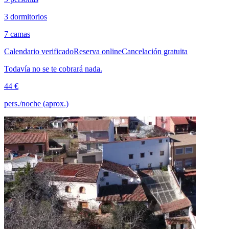
3 dormitorios
7 camas
Calendario verificado
Reserva online
Cancelación gratuita
Todavía no se te cobrará nada.
44 €
pers./noche (aprox.)