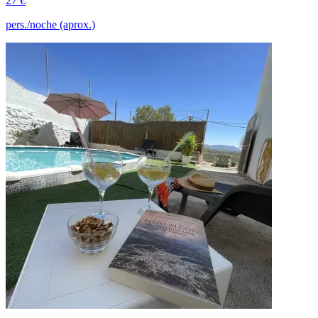
27 €
pers./noche (aprox.)