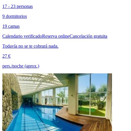
17 - 23 personas
9 dormitorios
19 camas
Calendario verificado
Reserva online
Cancelación gratuita
Todavía no se te cobrará nada.
27 €
pers./noche (aprox.)