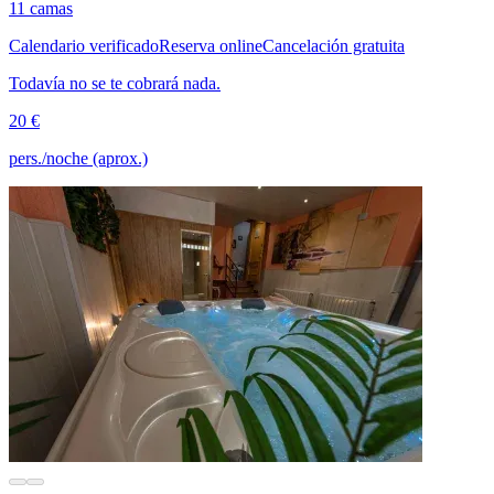
11 camas
Calendario verificado
Reserva online
Cancelación gratuita
Todavía no se te cobrará nada.
20 €
pers./noche (aprox.)