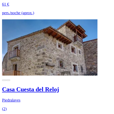
61 €
pers./noche (aprox.)
Casa Cuesta del Reloj
Piedralaves
(2)