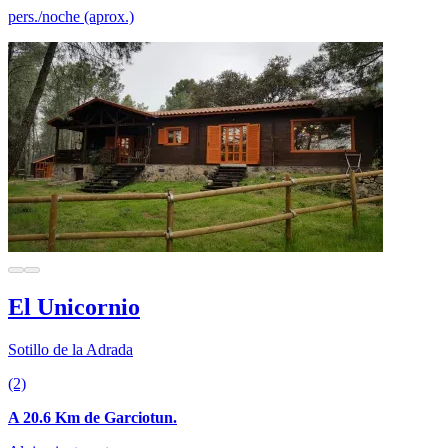
pers./noche (aprox.)
El Unicornio
Sotillo de la Adrada
(2)
A 20.6 Km de Garciotun.