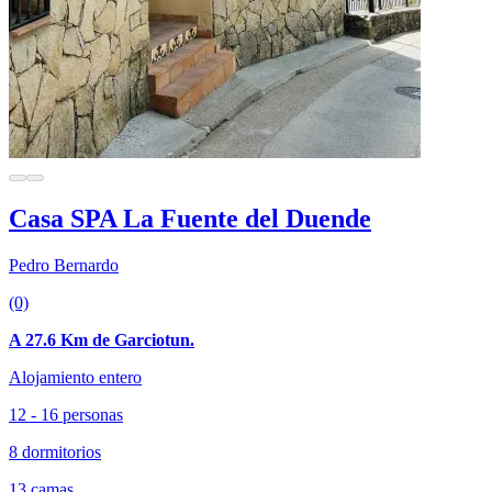
Casa SPA La Fuente del Duende
Pedro Bernardo
(0)
A 27.6 Km de Garciotun.
Alojamiento entero
12 - 16 personas
8 dormitorios
13 camas