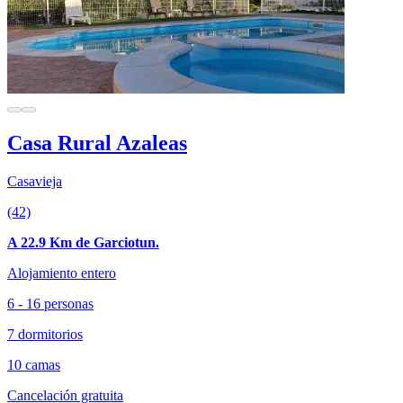
Casa Rural Azaleas
Casavieja
(42)
A 22.9 Km de Garciotun.
Alojamiento entero
6 - 16 personas
7 dormitorios
10 camas
Cancelación gratuita