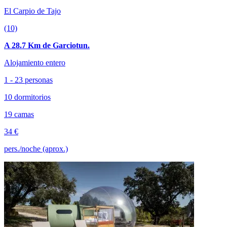
El Carpio de Tajo
(10)
A 28.7 Km de Garciotun.
Alojamiento entero
1 - 23 personas
10 dormitorios
19 camas
34 €
pers./noche (aprox.)