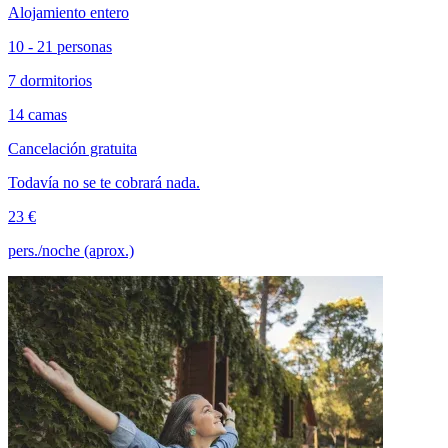
Alojamiento entero
10 - 21 personas
7 dormitorios
14 camas
Cancelación gratuita
Todavía no se te cobrará nada.
23 €
pers./noche (aprox.)