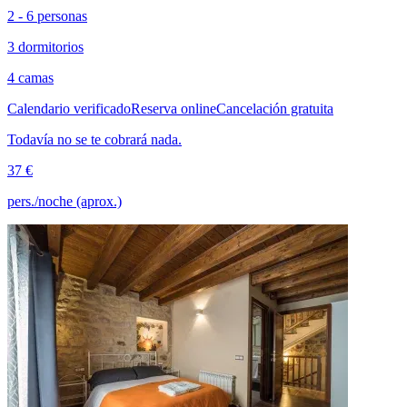
2 - 6 personas
3 dormitorios
4 camas
Calendario verificado
Reserva online
Cancelación gratuita
Todavía no se te cobrará nada.
37 €
pers./noche (aprox.)