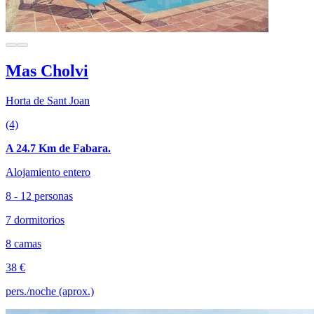
Mas Cholvi
Horta de Sant Joan
(4)
A 24.7 Km de Fabara.
Alojamiento entero
8 - 12 personas
7 dormitorios
8 camas
38 €
pers./noche (aprox.)