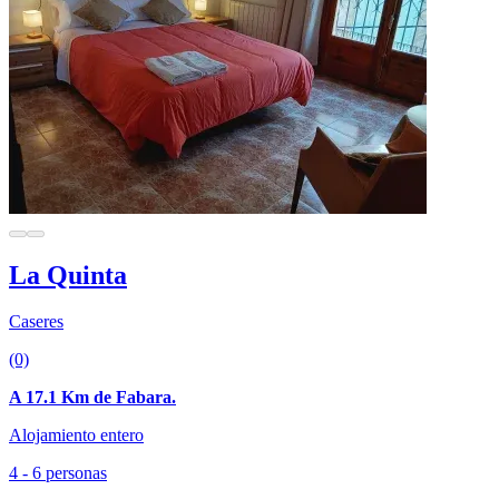
La Quinta
Caseres
(0)
A 17.1 Km de Fabara.
Alojamiento entero
4 - 6 personas