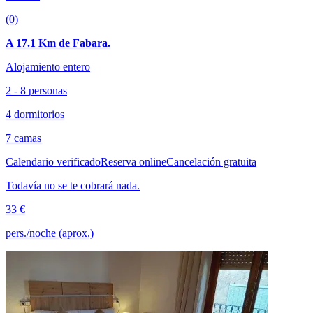
(0)
A 17.1 Km de Fabara.
Alojamiento entero
2 - 8 personas
4 dormitorios
7 camas
Calendario verificado
Reserva online
Cancelación gratuita
Todavía no se te cobrará nada.
33 €
pers./noche (aprox.)