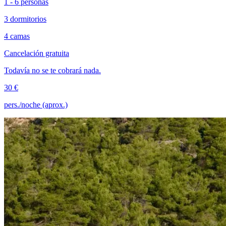
1 - 6 personas
3 dormitorios
4 camas
Cancelación gratuita
Todavía no se te cobrará nada.
30 €
pers./noche (aprox.)