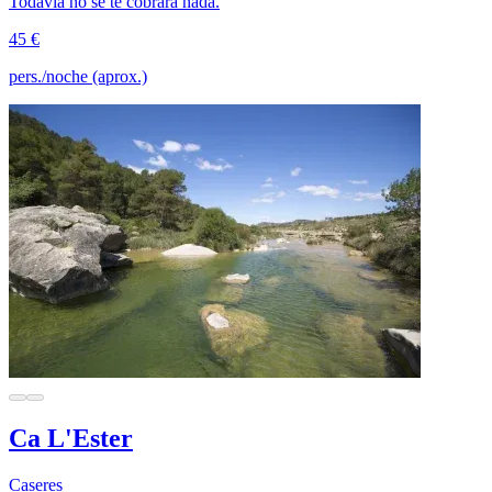
Todavía no se te cobrará nada.
45 €
pers./noche (aprox.)
Ca L'Ester
Caseres