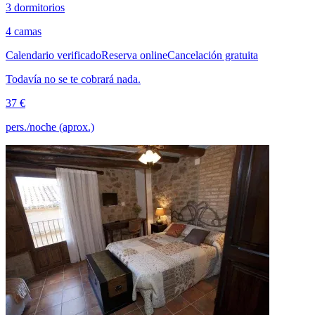
3 dormitorios
4 camas
Calendario verificado
Reserva online
Cancelación gratuita
Todavía no se te cobrará nada.
37 €
pers./noche (aprox.)