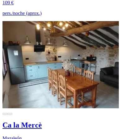
109 €
pers./noche (aprox.)
Ca la Mercè
Mazaleón