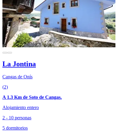
La Jontina
Cangas de Onís
(2)
A 1.3 Km de Soto de Cangas.
Alojamiento entero
2 - 10 personas
5 dormitorios