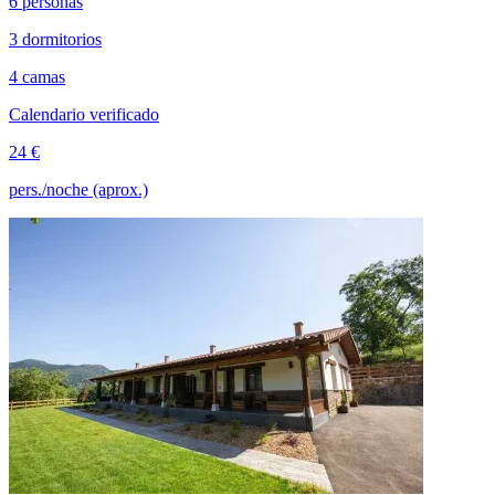
6 personas
3 dormitorios
4 camas
Calendario verificado
24 €
pers./noche (aprox.)