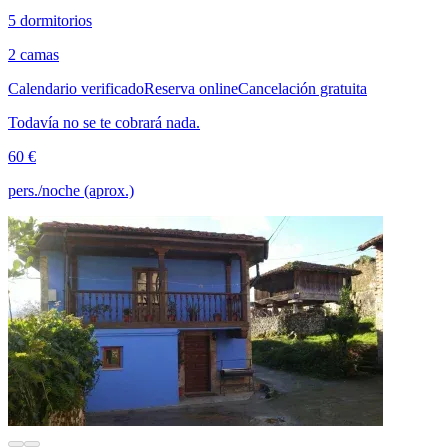
5 dormitorios
2 camas
Calendario verificado
Reserva online
Cancelación gratuita
Todavía no se te cobrará nada.
60 €
pers./noche (aprox.)