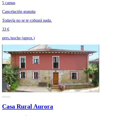
5 camas
Cancelación gratuita
Todavía no se te cobrará nada.
33 €
pers./noche (aprox.)
Casa Rural Aurora