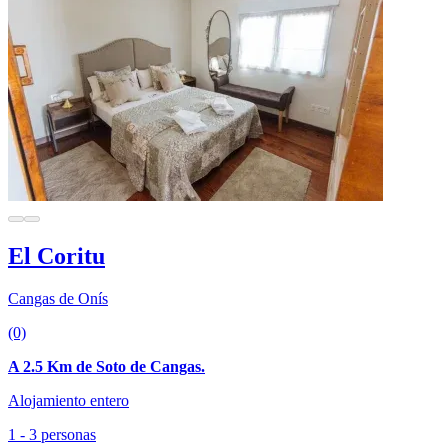
El Coritu
Cangas de Onís
(0)
A 2.5 Km de Soto de Cangas.
Alojamiento entero
1 - 3 personas