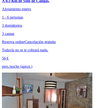
A 0.3 Km de Soto de Cangas.
Alojamiento entero
1 - 6 personas
3 dormitorios
3 camas
Reserva online
Cancelación gratuita
Todavía no se te cobrará nada.
56 €
pers./noche (aprox.)