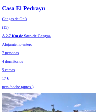
Casa El Pedrayu
Cangas de Onís
(15)
A 2.7 Km de Soto de Cangas.
Alojamiento entero
7 personas
4 dormitorios
5 camas
17 €
pers./noche (aprox.)