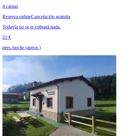
4 camas
Reserva online
Cancelación gratuita
Todavía no se te cobrará nada.
21 €
pers./noche (aprox.)