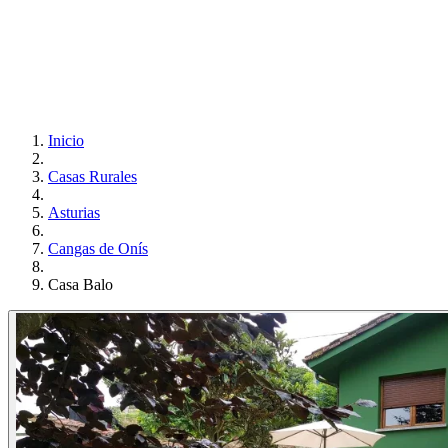
Inicio
Casas Rurales
Asturias
Cangas de Onís
Casa Balo