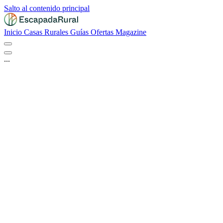
Salto al contenido principal
Inicio
Casas Rurales
Guías
Ofertas
Magazine
...