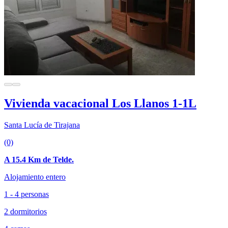
Vivienda vacacional Los Llanos 1-1L
Santa Lucía de Tirajana
(0)
A 15.4 Km de Telde.
Alojamiento entero
1 - 4 personas
2 dormitorios