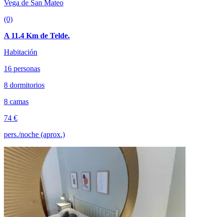
Vega de San Mateo
(0)
A 11.4 Km de Telde.
Habitación
16 personas
8 dormitorios
8 camas
74 €
pers./noche (aprox.)