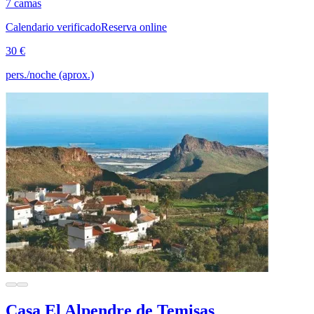
7 camas
Calendario verificado
Reserva online
30 €
pers./noche (aprox.)
Casa El Alpendre de Temisas