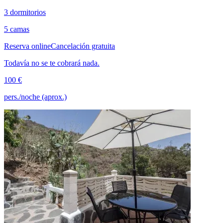
3 dormitorios
5 camas
Reserva online
Cancelación gratuita
Todavía no se te cobrará nada.
100 €
pers./noche (aprox.)