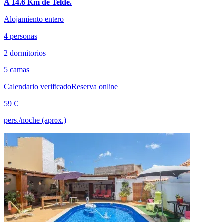
A 14.6 Km de Telde.
Alojamiento entero
4 personas
2 dormitorios
5 camas
Calendario verificado
Reserva online
59 €
pers./noche (aprox.)