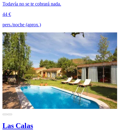
Todavía no se te cobrará nada.
44 €
pers./noche (aprox.)
Las Calas