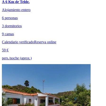
A 6 Km de Telde.
Alojamiento entero
6 personas
3 dormitorios
9 camas
Calendario verificado
Reserva online
59 €
pers./noche (aprox.)