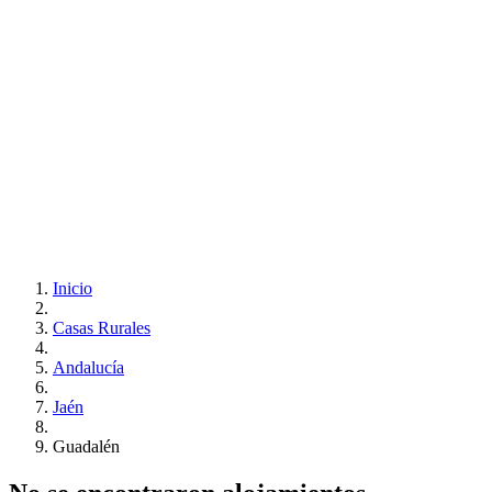
Inicio
Casas Rurales
Andalucía
Jaén
Guadalén