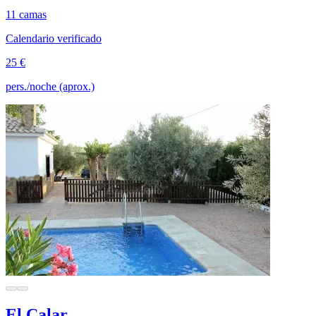
11 camas
Calendario verificado
25 €
pers./noche (aprox.)
El Calar