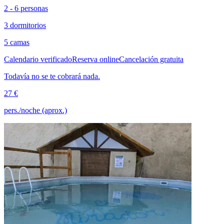
2 - 6 personas
3 dormitorios
5 camas
Calendario verificado
Reserva online
Cancelación gratuita
Todavía no se te cobrará nada.
27 €
pers./noche (aprox.)