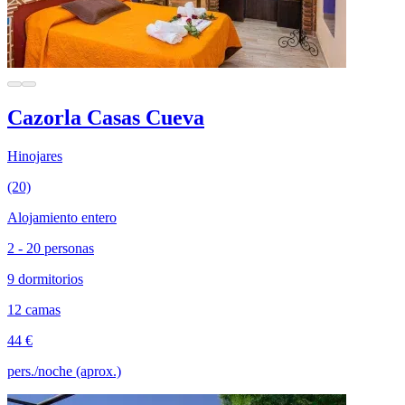
Cazorla Casas Cueva
Hinojares
(20)
Alojamiento entero
2 - 20 personas
9 dormitorios
12 camas
44 €
pers./noche (aprox.)