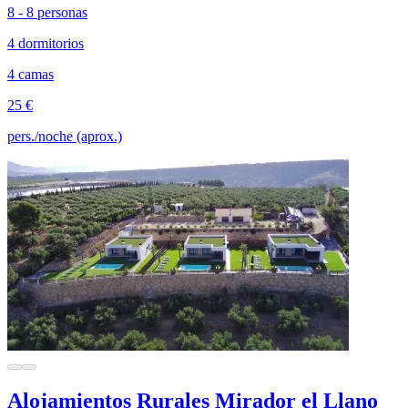
8 - 8 personas
4 dormitorios
4 camas
25 €
pers./noche (aprox.)
Alojamientos Rurales Mirador el Llano