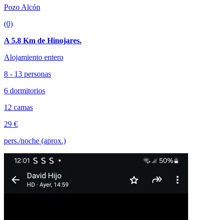
Pozo Alcón
(0)
A 5.8 Km de Hinojares.
Alojamiento entero
8 - 13 personas
6 dormitorios
12 camas
29 €
pers./noche (aprox.)