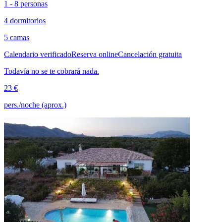
1 - 8 personas
4 dormitorios
5 camas
Calendario verificado
Reserva online
Cancelación gratuita
Todavía no se te cobrará nada.
23 €
pers./noche (aprox.)