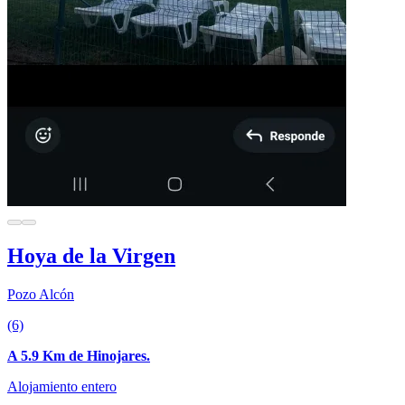
Hoya de la Virgen
Pozo Alcón
(6)
A 5.9 Km de Hinojares.
Alojamiento entero