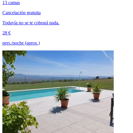
13 camas
Cancelación gratuita
Todavía no se te cobrará nada.
28 €
pers./noche (aprox.)