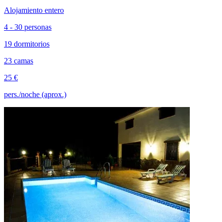
Alojamiento entero
4 - 30 personas
19 dormitorios
23 camas
25 €
pers./noche (aprox.)