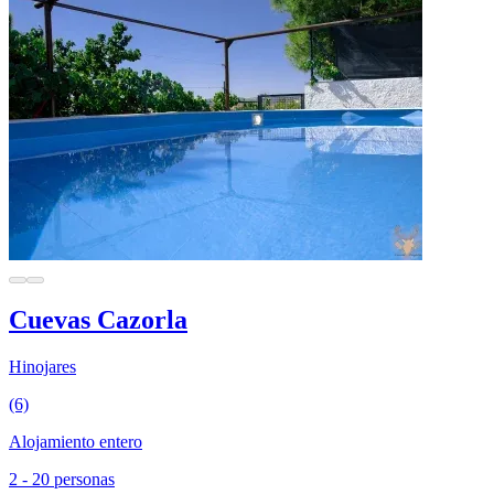
Cuevas Cazorla
Hinojares
(6)
Alojamiento entero
2 - 20 personas