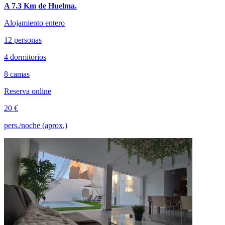
A 7.3 Km de Huelma.
Alojamiento entero
12 personas
4 dormitorios
8 camas
Reserva online
20 €
pers./noche (aprox.)