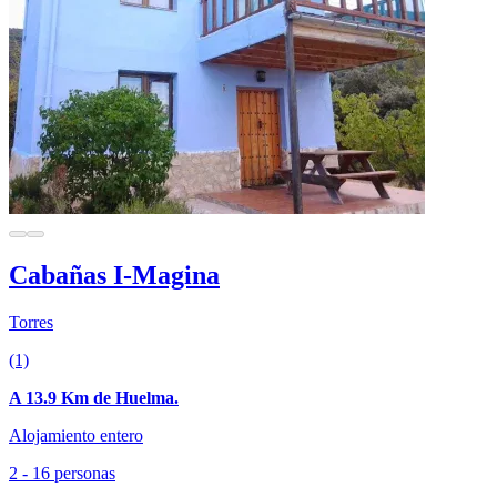
Cabañas I-Magina
Torres
(1)
A 13.9 Km de Huelma.
Alojamiento entero
2 - 16 personas