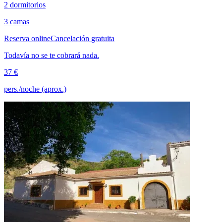
2 dormitorios
3 camas
Reserva online
Cancelación gratuita
Todavía no se te cobrará nada.
37 €
pers./noche (aprox.)