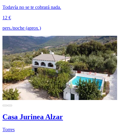
Todavía no se te cobrará nada.
12 €
pers./noche (aprox.)
Casa Jurinea Alzar
Torres