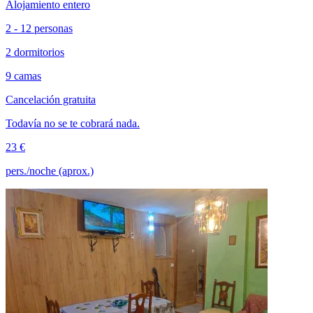
Alojamiento entero
2 - 12 personas
2 dormitorios
9 camas
Cancelación gratuita
Todavía no se te cobrará nada.
23 €
pers./noche (aprox.)