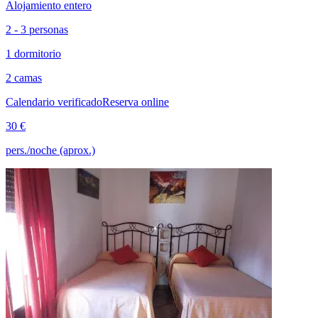
Alojamiento entero
2 - 3 personas
1 dormitorio
2 camas
Calendario verificado
Reserva online
30 €
pers./noche (aprox.)