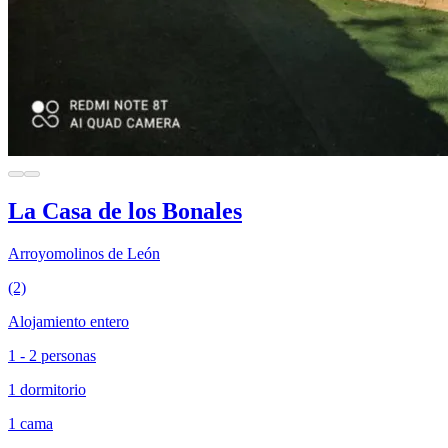
La Casa de los Bonales
Arroyomolinos de León
(2)
Alojamiento entero
1 - 2 personas
1 dormitorio
1 cama