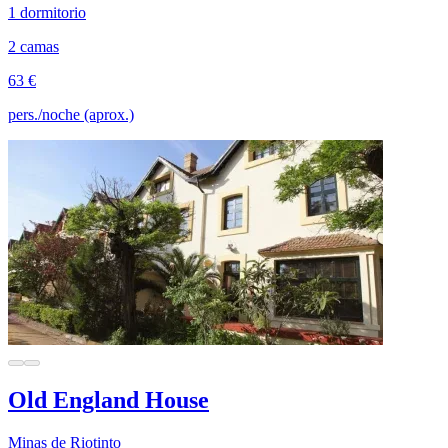
1 dormitorio
2 camas
63 €
pers./noche (aprox.)
Old England House
Minas de Riotinto