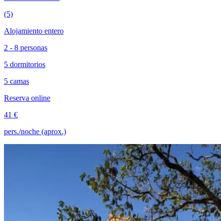
(5)
Alojamiento entero
2 - 8 personas
5 dormitorios
5 camas
Reserva online
41 €
pers./noche (aprox.)