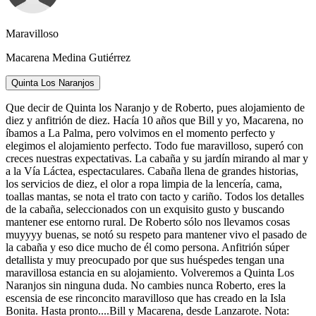
Maravilloso
Macarena Medina Gutiérrez
Quinta Los Naranjos
Que decir de Quinta los Naranjo y de Roberto, pues alojamiento de
diez y anfitrión de diez. Hacía 10 años que Bill y yo, Macarena, no
íbamos a La Palma, pero volvimos en el momento perfecto y
elegimos el alojamiento perfecto. Todo fue maravilloso, superó con
creces nuestras expectativas. La cabaña y su jardín mirando al mar y
a la Vía Láctea, espectaculares. Cabaña llena de grandes historias,
los servicios de diez, el olor a ropa limpia de la lencería, cama,
toallas mantas, se nota el trato con tacto y cariño. Todos los detalles
de la cabaña, seleccionados con un exquisito gusto y buscando
mantener ese entorno rural. De Roberto sólo nos llevamos cosas
muyyyy buenas, se notó su respeto para mantener vivo el pasado de
la cabaña y eso dice mucho de él como persona. Anfitrión súper
detallista y muy preocupado por que sus huéspedes tengan una
maravillosa estancia en su alojamiento. Volveremos a Quinta Los
Naranjos sin ninguna duda. No cambies nunca Roberto, eres la
escensia de ese rinconcito maravilloso que has creado en la Isla
Bonita. Hasta pronto....Bill y Macarena, desde Lanzarote. Nota: