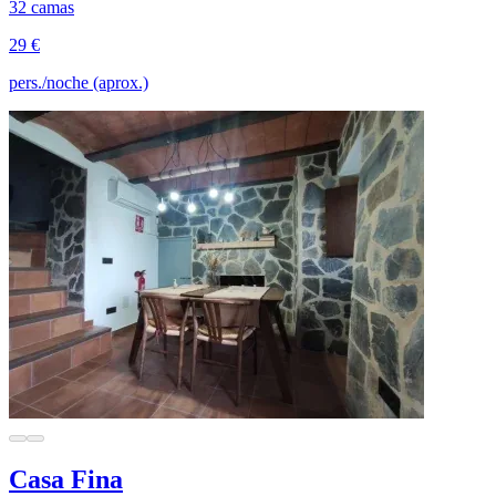
32 camas
29 €
pers./noche (aprox.)
Casa Fina