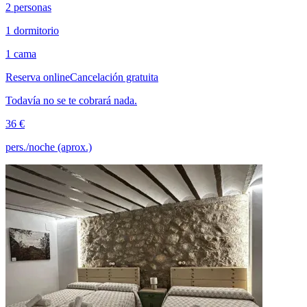
2 personas
1 dormitorio
1 cama
Reserva online
Cancelación gratuita
Todavía no se te cobrará nada.
36 €
pers./noche (aprox.)