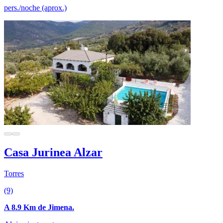
pers./noche (aprox.)
Casa Jurinea Alzar
Torres
(9)
A 8.9 Km de Jimena.