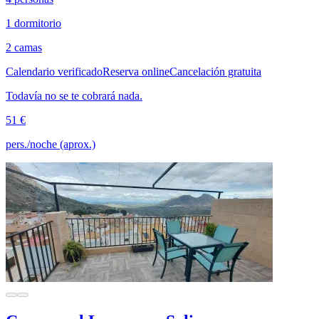
1 dormitorio
2 camas
Calendario verificado
Reserva online
Cancelación gratuita
Todavía no se te cobrará nada.
51 €
pers./noche (aprox.)