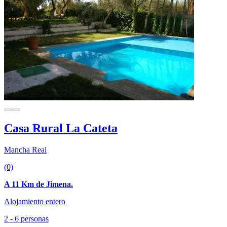
Casa Rural La Cateta
Mancha Real
(0)
A 11 Km de Jimena.
Alojamiento entero
2 - 6 personas