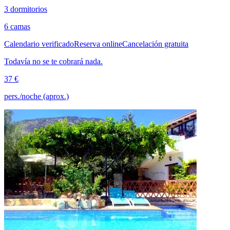
3 dormitorios
6 camas
Calendario verificado
Reserva online
Cancelación gratuita
Todavía no se te cobrará nada.
37 €
pers./noche (aprox.)