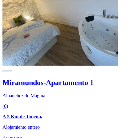
Miramundos-Apartamento 1
Albanchez de Mágina
(0)
A 5 Km de Jimena.
Alojamiento entero
4 personas