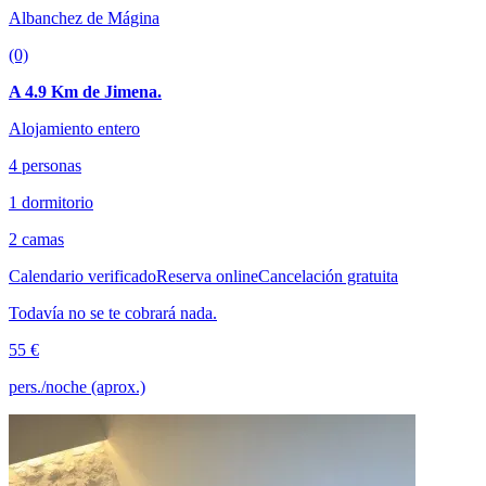
Albanchez de Mágina
(0)
A 4.9 Km de Jimena.
Alojamiento entero
4 personas
1 dormitorio
2 camas
Calendario verificado
Reserva online
Cancelación gratuita
Todavía no se te cobrará nada.
55 €
pers./noche (aprox.)