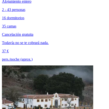
Alojamiento entero
2 - 43 personas
16 dormitorios
35 camas
Cancelación gratuita
Todavía no se te cobrará nada.
37 €
pers./noche (aprox.)