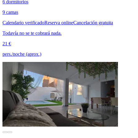
6 dormitorios
9 camas
Calendario verificado
Reserva online
Cancelación gratuita
Todavía no se te cobrará nada.
21 €
pers./noche (aprox.)