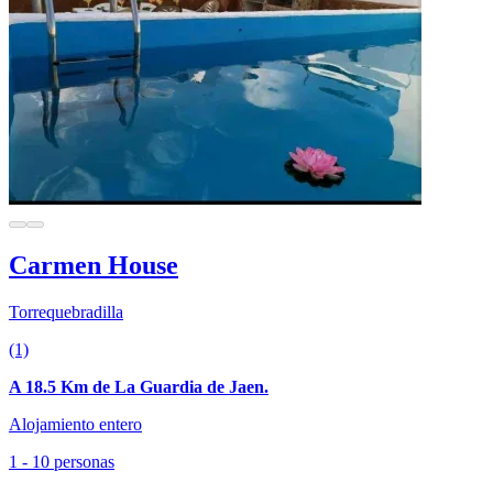
Carmen House
Torrequebradilla
(1)
A 18.5 Km de La Guardia de Jaen.
Alojamiento entero
1 - 10 personas