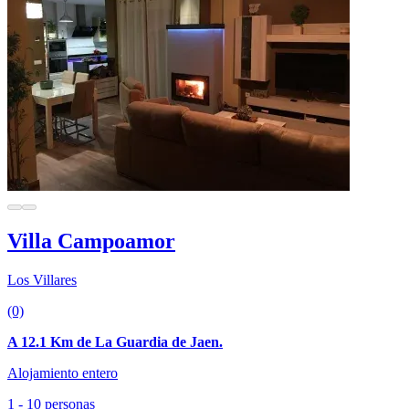
Villa Campoamor
Los Villares
(0)
A 12.1 Km de La Guardia de Jaen.
Alojamiento entero
1 - 10 personas