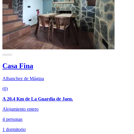
Casa Fina
Albanchez de Mágina
(0)
A 20.4 Km de La Guardia de Jaen.
Alojamiento entero
4 personas
1 dormitorio