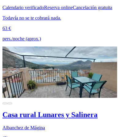
Calendario verificado
Reserva online
Cancelación gratuita
Todavía no se te cobrará nada.
63 €
pers./noche (aprox.)
Casa rural Lunares y Salinera
Albanchez de Mágina