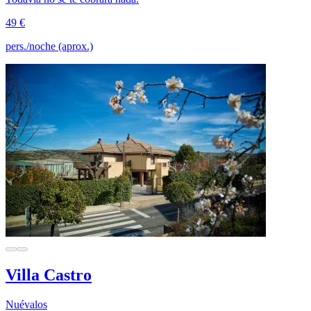
49 €
pers./noche (aprox.)
Villa Castro
Nuévalos