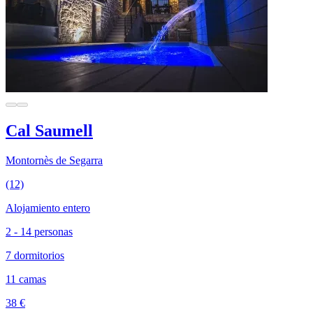
Cal Saumell
Montornès de Segarra
(12)
Alojamiento entero
2 - 14 personas
7 dormitorios
11 camas
38 €