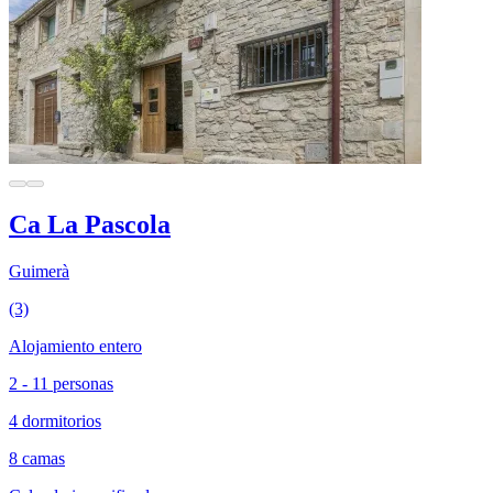
Ca La Pascola
Guimerà
(3)
Alojamiento entero
2 - 11 personas
4 dormitorios
8 camas