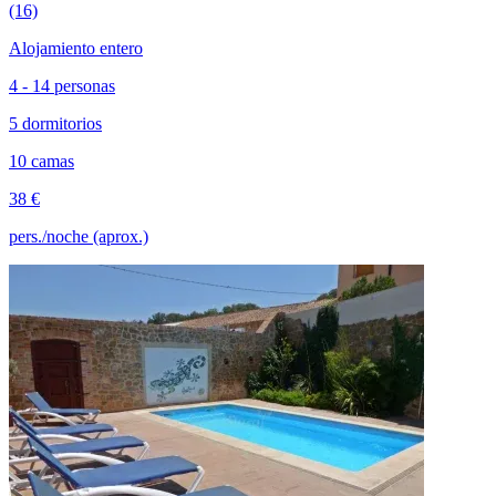
(16)
Alojamiento entero
4 - 14 personas
5 dormitorios
10 camas
38 €
pers./noche (aprox.)