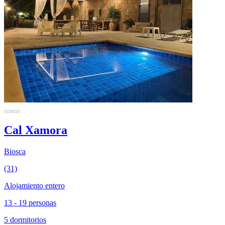
Cal Xamora
Biosca
(31)
Alojamiento entero
13 - 19 personas
5 dormitorios