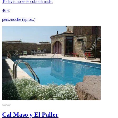
Todavía no se te cobrará nada.
46 €
pers./noche (aprox.)
Cal Maso y El Paller