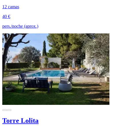
12 camas
40 €
pers./noche (aprox.)
Torre Lolita