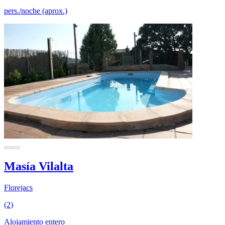
pers./noche (aprox.)
Masía Vilalta
Florejacs
(2)
Alojamiento entero