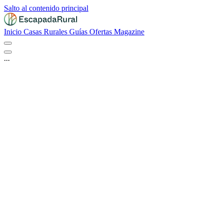
Salto al contenido principal
Inicio
Casas Rurales
Guías
Ofertas
Magazine
...