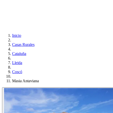
Inicio
Casas Rurales
Cataluña
Lleida
Coscó
Masia Antaviana