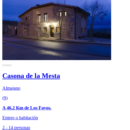
Casona de la Mesta
Almajano
(9)
A 46.2 Km de Los Fayos.
Entero o habitación
2 - 14 personas