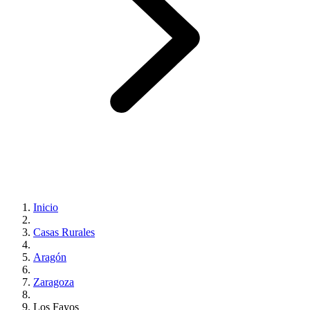
Inicio
Casas Rurales
Aragón
Zaragoza
Los Fayos