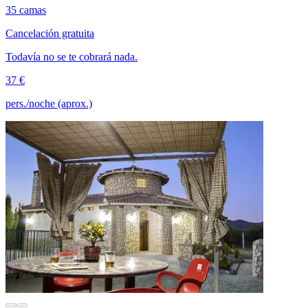
35 camas
Cancelación gratuita
Todavía no se te cobrará nada.
37 €
pers./noche (aprox.)