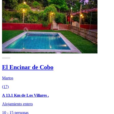
El Encinar de Cobo
Martos
(17)
A 13.1 Km de Los Villares .
Alojamiento entero
10 - 15 personas