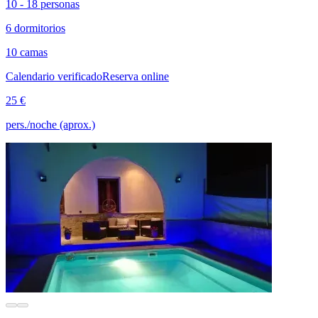
10 - 18 personas
6 dormitorios
10 camas
Calendario verificado
Reserva online
25 €
pers./noche (aprox.)