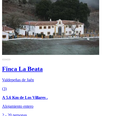
Finca La Beata
Valdepeñas de Jaén
(3)
A 5.6 Km de Los Villares .
Alojamiento entero
2 - 20 personas