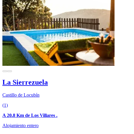
La Sierrezuela
Castillo de Locubín
(1)
A 20.8 Km de Los Villares .
Alojamiento entero