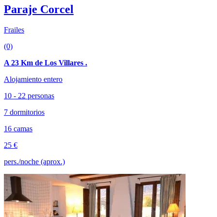
Paraje Corcel
Frailes
(0)
A 23 Km de Los Villares .
Alojamiento entero
10 - 22 personas
7 dormitorios
16 camas
25 €
pers./noche (aprox.)