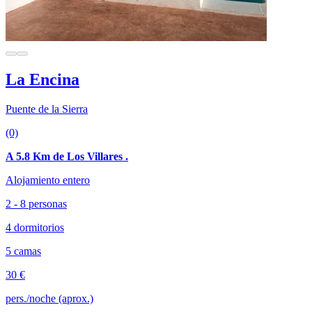
La Encina
Puente de la Sierra
(0)
A 5.8 Km de Los Villares .
Alojamiento entero
2 - 8 personas
4 dormitorios
5 camas
30 €
pers./noche (aprox.)