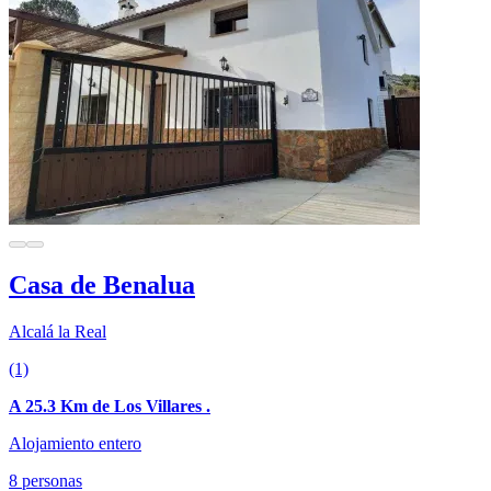
Casa de Benalua
Alcalá la Real
(1)
A 25.3 Km de Los Villares .
Alojamiento entero
8 personas