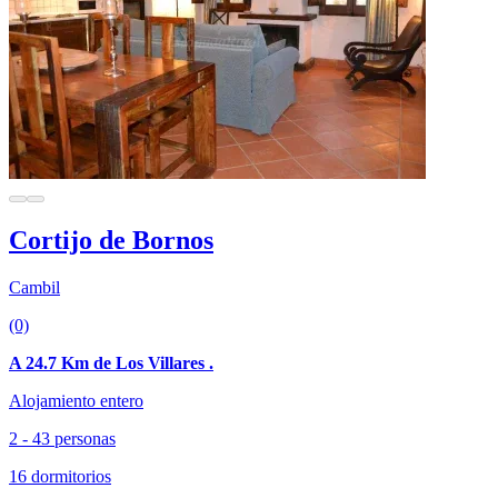
Cortijo de Bornos
Cambil
(0)
A 24.7 Km de Los Villares .
Alojamiento entero
2 - 43 personas
16 dormitorios