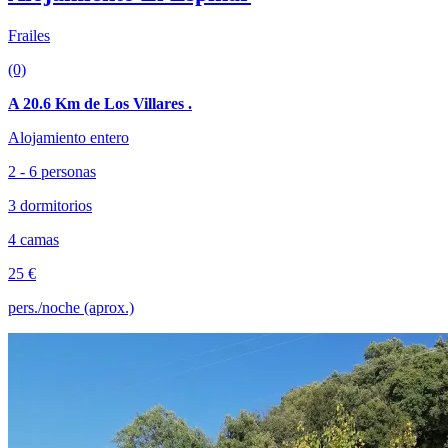
Frailes
(0)
A 20.6 Km de Los Villares .
Alojamiento entero
2 - 6 personas
3 dormitorios
4 camas
25 €
pers./noche (aprox.)