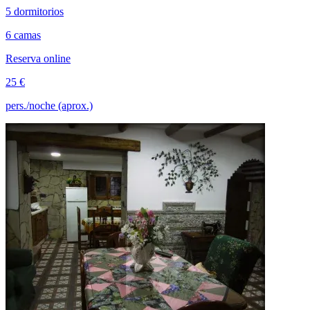
5 dormitorios
6 camas
Reserva online
25 €
pers./noche (aprox.)