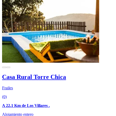
Casa Rural Torre Chica
Frailes
(0)
A 22.1 Km de Los Villares .
Alojamiento entero