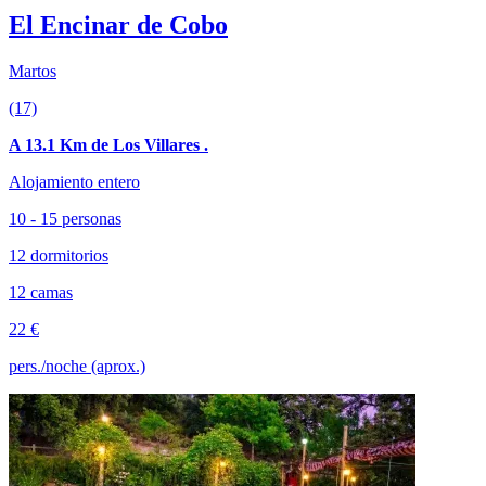
El Encinar de Cobo
Martos
(17)
A 13.1 Km de Los Villares .
Alojamiento entero
10 - 15 personas
12 dormitorios
12 camas
22 €
pers./noche (aprox.)