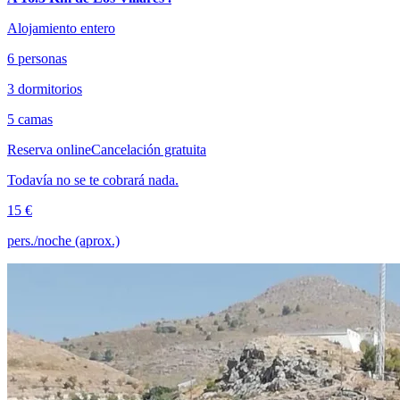
Alojamiento entero
6 personas
3 dormitorios
5 camas
Reserva online
Cancelación gratuita
Todavía no se te cobrará nada.
15 €
pers./noche (aprox.)