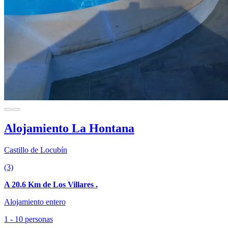
Alojamiento La Hontana
Castillo de Locubín
(3)
A 20.6 Km de Los Villares .
Alojamiento entero
1 - 10 personas