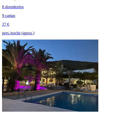
8 dormitorios
9 camas
27 €
pers./noche (aprox.)