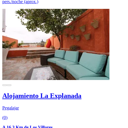
pers./noche (aprox.)
Alojamiento La Explanada
Pegalajar
(0)
A 16.3 Km de Los Villares .