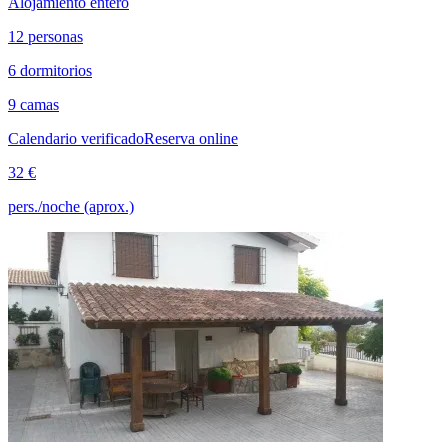
Alojamiento entero
12 personas
6 dormitorios
9 camas
Calendario verificado
Reserva online
32 €
pers./noche (aprox.)