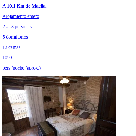
A 10.1 Km de Maella.
Alojamiento entero
2 - 18 personas
5 dormitorios
12 camas
109 €
pers./noche (aprox.)