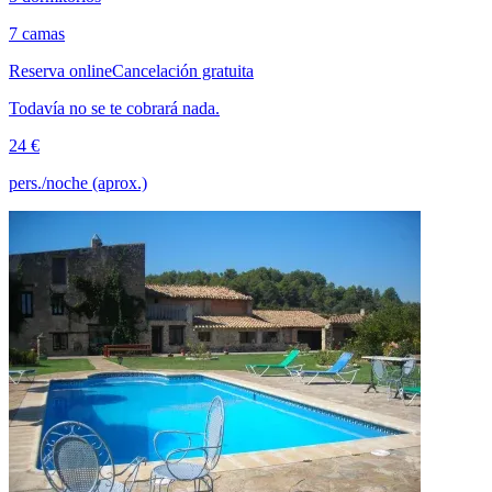
7 camas
Reserva online
Cancelación gratuita
Todavía no se te cobrará nada.
24 €
pers./noche (aprox.)