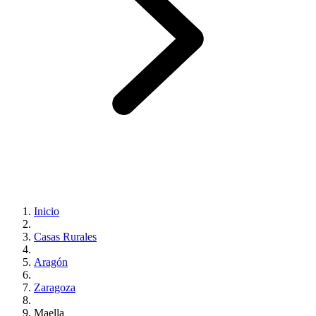
Inicio
Casas Rurales
Aragón
Zaragoza
Maella