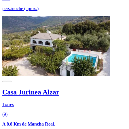
pers./noche (aprox.)
Casa Jurinea Alzar
Torres
(9)
A 8.8 Km de Mancha Real.