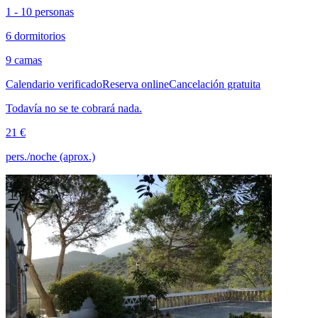
1 - 10 personas
6 dormitorios
9 camas
Calendario verificado
Reserva online
Cancelación gratuita
Todavía no se te cobrará nada.
21 €
pers./noche (aprox.)