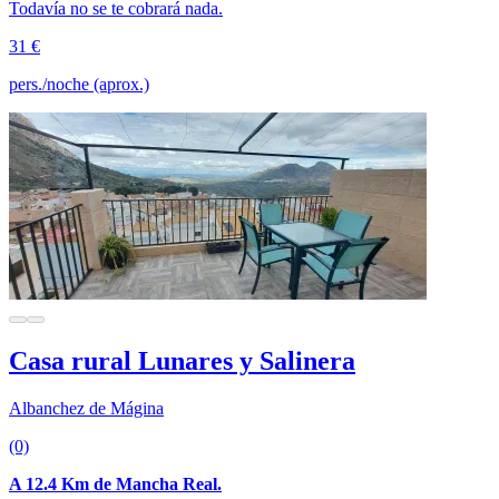
Todavía no se te cobrará nada.
31 €
pers./noche (aprox.)
Casa rural Lunares y Salinera
Albanchez de Mágina
(0)
A 12.4 Km de Mancha Real.