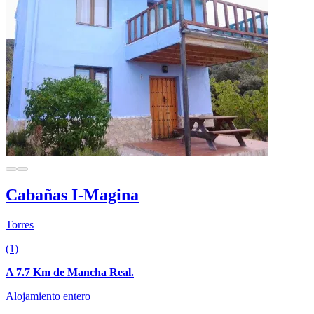
Cabañas I-Magina
Torres
(1)
A 7.7 Km de Mancha Real.
Alojamiento entero