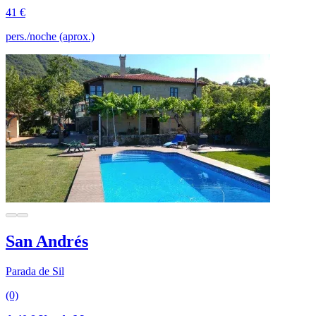
41 €
pers./noche (aprox.)
San Andrés
Parada de Sil
(0)