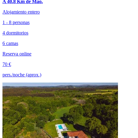
A 40.8 Km de Mao.
Alojamiento entero
1 - 8 personas
4 dormitorios
6 camas
Reserva online
70 €
pers./noche (aprox.)