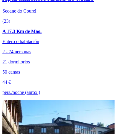
Seoane do Courel
(23)
A 17.3 Km de Mao.
Entero o habitación
2 - 74 personas
21 dormitorios
50 camas
44 €
pers./noche (aprox.)