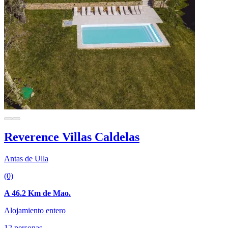
Reverence Villas Caldelas
Antas de Ulla
(0)
A 46.2 Km de Mao.
Alojamiento entero
12 personas