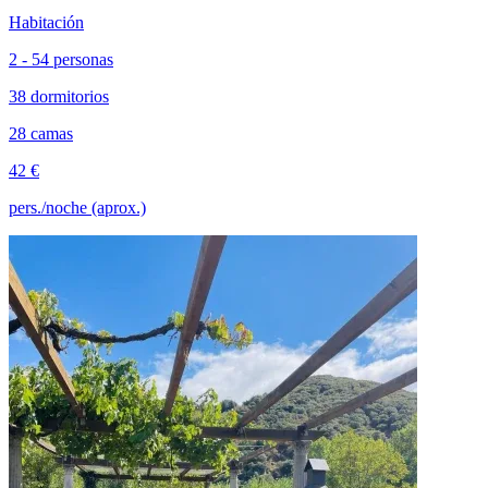
Habitación
2 - 54 personas
38 dormitorios
28 camas
42 €
pers./noche (aprox.)