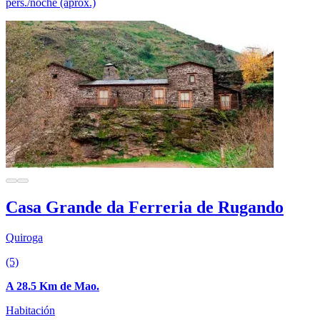
pers./noche (aprox.)
Casa Grande da Ferreria de Rugando
Quiroga
(5)
A 28.5 Km de Mao.
Habitación