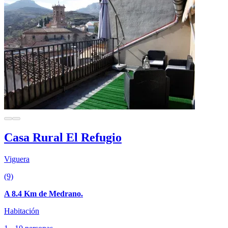
Casa Rural El Refugio
Viguera
(9)
A 8.4 Km de Medrano.
Habitación