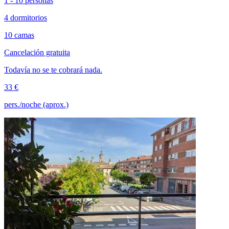
1 - 10 personas
4 dormitorios
10 camas
Cancelación gratuita
Todavía no se te cobrará nada.
33 €
pers./noche (aprox.)