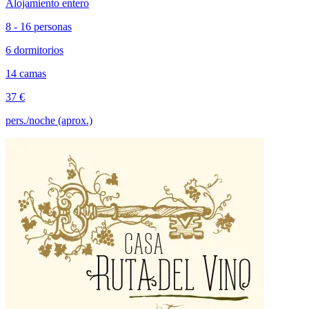
Alojamiento entero
8 - 16 personas
6 dormitorios
14 camas
37 €
pers./noche (aprox.)