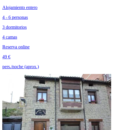
Alojamiento entero
4 - 6 personas
3 dormitorios
4 camas
Reserva online
49 €
pers./noche (aprox.)