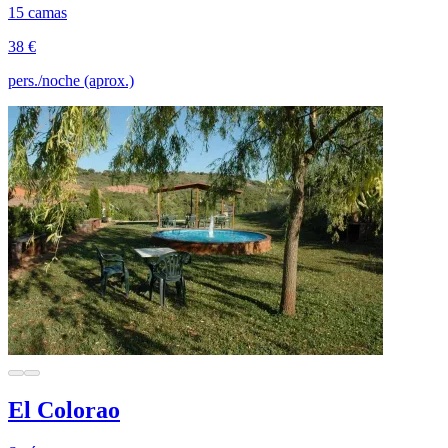
15 camas
38 €
pers./noche (aprox.)
El Colorao