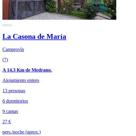
La Casona de María
Camprovín
(7)
A 14.3 Km de Medrano.
Alojamiento entero
13 personas
6 dormitorios
9 camas
27 €
pers./noche (aprox.)