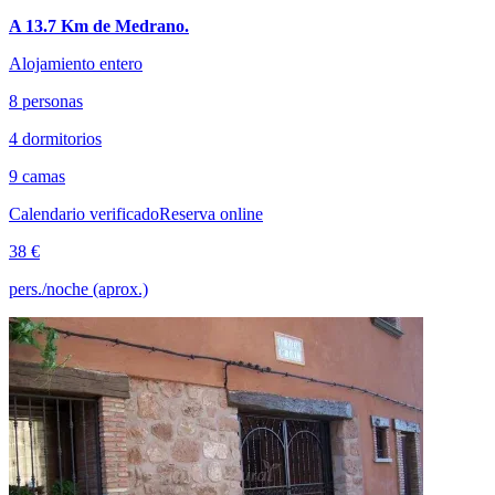
A 13.7 Km de Medrano.
Alojamiento entero
8 personas
4 dormitorios
9 camas
Calendario verificado
Reserva online
38 €
pers./noche (aprox.)