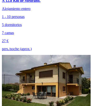
A 12.8 Km de Medrano.
Alojamiento entero
1 - 10 personas
5 dormitorios
7 camas
27 €
pers./noche (aprox.)