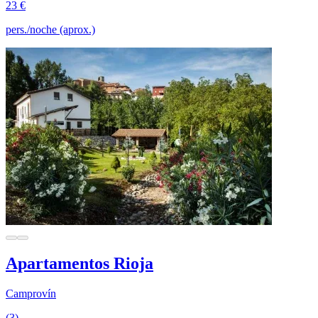
23 €
pers./noche (aprox.)
Apartamentos Rioja
Camprovín
(3)