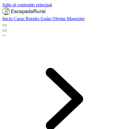
Salto al contenido principal
Inicio
Casas Rurales
Guías
Ofertas
Magazine
...