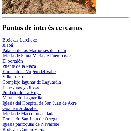
Puntos de interés cercanos
Bodegas Larchago
Jilabá
Palacio de los Marqueses de Terán
Iglesia de Santa María de Fuenmayor
El portalón
Puente de la Plaza
Ermita de la Virgen del Valle
Villa Lucía
Complejo lagunar de Laguardia
Entreviñas y Olivos
Poblado de La Hoya
Muralla de Laguardia
Iglesia del Hospital de San Juan de Acre
Guzmán Aldazabal
Iglesia de María Inmaculada
Ermita de San Juan de Ortega
Iglesia parroquial de Navarrete
Bodegas Campo Viejo