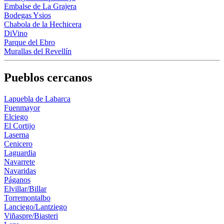
Embalse de La Grajera
Bodegas Ysios
Chabola de la Hechicera
DiVino
Parque del Ebro
Murallas del Revellín
Pueblos cercanos
Lapuebla de Labarca
Fuenmayor
Elciego
El Cortijo
Laserna
Cenicero
Laguardia
Navarrete
Navaridas
Páganos
Elvillar/Billar
Torremontalbo
Lanciego/Lantziego
Viñaspre/Biasteri