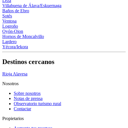
Leza
Villabuena de Álava/Eskuernaga
Baños de Ebro
Sotés
Ventosa
Logroño
Oyón-Oion
Hornos de Moncalvillo
Lardero
Yécora/Iekora
Destinos cercanos
Rioja Alavesa
Nosotros
Sobre nosotros
Notas de prensa
Observatorio turismo rural
Contactar
Propietarios