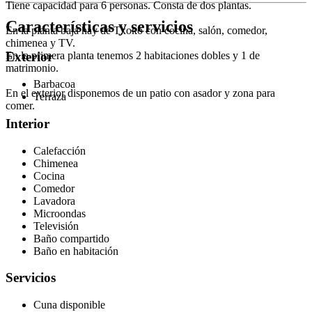
Tiene capacidad para 6 personas. Consta de dos plantas.
Características y servicios
En la planta baja hay de Txoko con cocina, salón, comedor,
chimenea y TV.
En la primera planta tenemos 2 habitaciones dobles y 1 de
Exterior
matrimonio.
Barbacoa
En el exterior disponemos de un patio con asador y zona para
Terraza
comer.
Interior
Calefacción
Chimenea
Cocina
Comedor
Lavadora
Microondas
Televisión
Baño compartido
Baño en habitación
Servicios
Cuna disponible