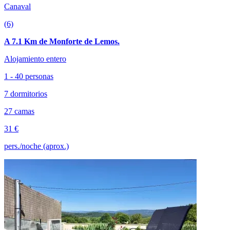
Canaval
(6)
A 7.1 Km de Monforte de Lemos.
Alojamiento entero
1 - 40 personas
7 dormitorios
27 camas
31 €
pers./noche (aprox.)