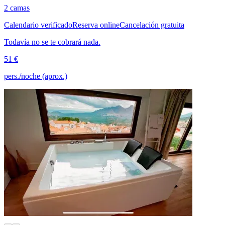
2 camas
Calendario verificado
Reserva online
Cancelación gratuita
Todavía no se te cobrará nada.
51 €
pers./noche (aprox.)