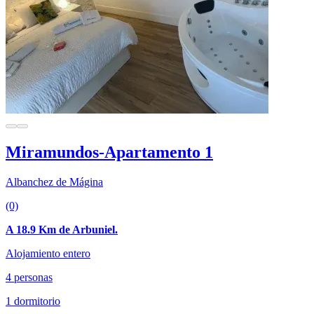
Miramundos-Apartamento 1
Albanchez de Mágina
(0)
A 18.9 Km de Arbuniel.
Alojamiento entero
4 personas
1 dormitorio