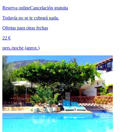
Reserva online
Cancelación gratuita
Todavía no se te cobrará nada.
Ofertas para otras fechas
22 €
pers./noche (aprox.)