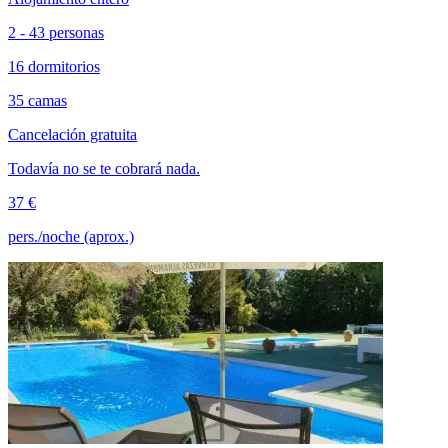
2 - 43 personas
16 dormitorios
35 camas
Cancelación gratuita
Todavía no se te cobrará nada.
37 €
pers./noche (aprox.)