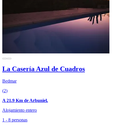
La Casería Azul de Cuadros
Bedmar
(2)
A 21.9 Km de Arbuniel.
Alojamiento entero
1 - 8 personas