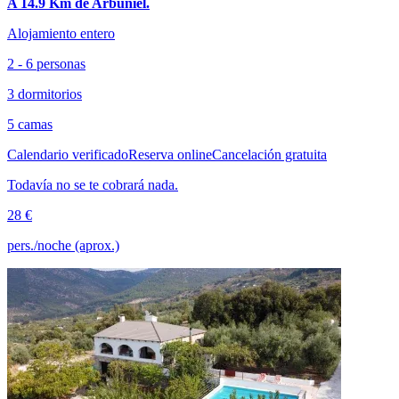
A 14.9 Km de Arbuniel.
Alojamiento entero
2 - 6 personas
3 dormitorios
5 camas
Calendario verificado
Reserva online
Cancelación gratuita
Todavía no se te cobrará nada.
28 €
pers./noche (aprox.)