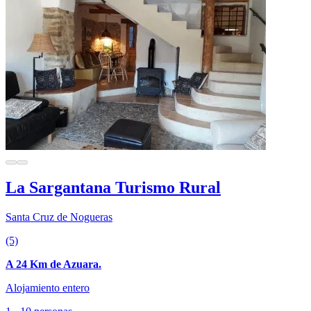
La Sargantana Turismo Rural
Santa Cruz de Nogueras
(5)
A 24 Km de Azuara.
Alojamiento entero