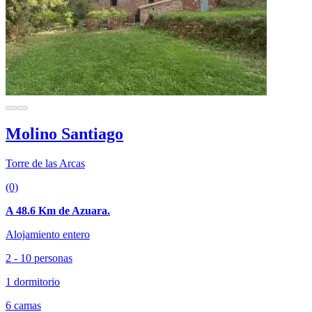
Molino Santiago
Torre de las Arcas
(0)
A 48.6 Km de Azuara.
Alojamiento entero
2 - 10 personas
1 dormitorio
6 camas