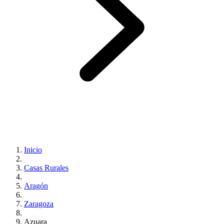
Inicio
Casas Rurales
Aragón
Zaragoza
Azuara