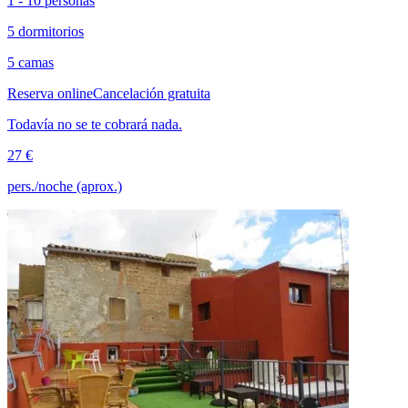
1 - 10 personas
5 dormitorios
5 camas
Reserva online
Cancelación gratuita
Todavía no se te cobrará nada.
27 €
pers./noche (aprox.)