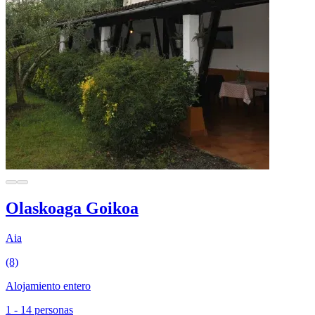
Olaskoaga Goikoa
Aia
(8)
Alojamiento entero
1 - 14 personas