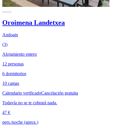
Oroimena Landetxea
Andoain
(3)
Alojamiento entero
12 personas
6 dormitorios
10 camas
Calendario verificado
Cancelación gratuita
Todavía no se te cobrará nada.
47 €
pers./noche (aprox.)