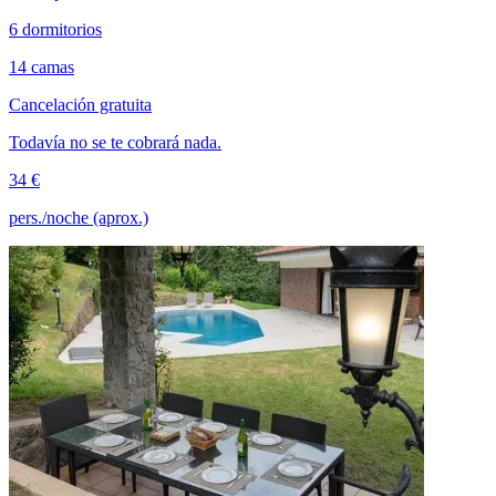
6 dormitorios
14 camas
Cancelación gratuita
Todavía no se te cobrará nada.
34 €
pers./noche (aprox.)