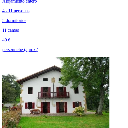
Alojamiento entero
4 - 11 personas
5 dormitorios
11 camas
40 €
pers./noche (aprox.)