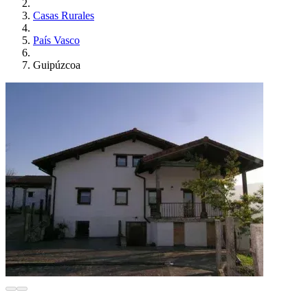
Casas Rurales
País Vasco
Guipúzcoa