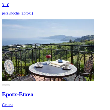
31 €
pers./noche (aprox.)
Epotx-Etxea
Getaria