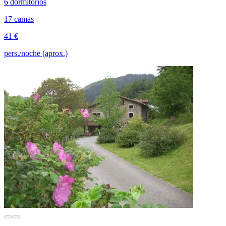
6 dormitorios
17 camas
41 €
pers./noche (aprox.)