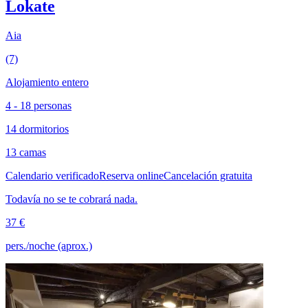
Lokate
Aia
(7)
Alojamiento entero
4 - 18 personas
14 dormitorios
13 camas
Calendario verificado
Reserva online
Cancelación gratuita
Todavía no se te cobrará nada.
37 €
pers./noche (aprox.)