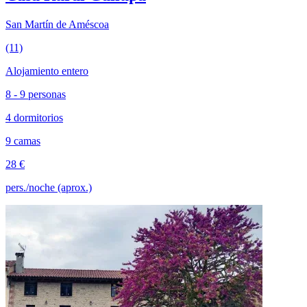
San Martín de Améscoa
(11)
Alojamiento entero
8 - 9 personas
4 dormitorios
9 camas
28 €
pers./noche (aprox.)