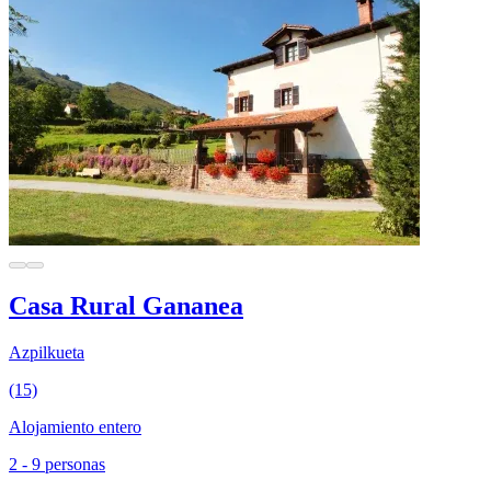
Casa Rural Gananea
Azpilkueta
(15)
Alojamiento entero
2 - 9 personas