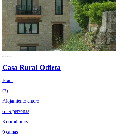
Casa Rural Odieta
Eraul
(3)
Alojamiento entero
6 - 9 personas
3 dormitorios
9 camas