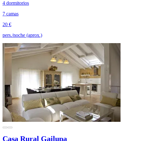
4 dormitorios
7 camas
20 €
pers./noche (aprox.)
Casa Rural Gailupa