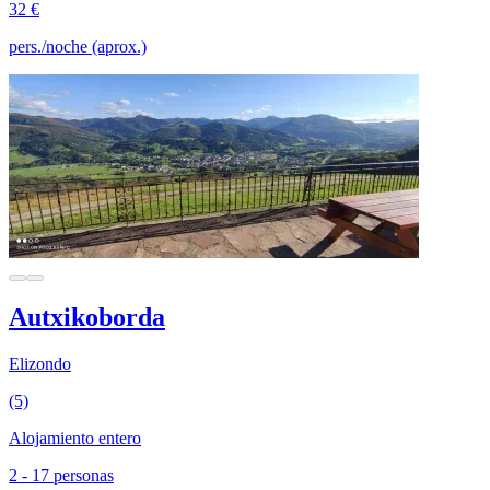
32 €
pers./noche (aprox.)
Autxikoborda
Elizondo
(5)
Alojamiento entero
2 - 17 personas