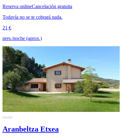
Reserva online
Cancelación gratuita
Todavía no se te cobrará nada.
21 €
pers./noche (aprox.)
Aranbeltza Etxea