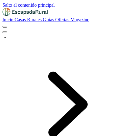
Salto al contenido principal
Inicio
Casas Rurales
Guías
Ofertas
Magazine
...