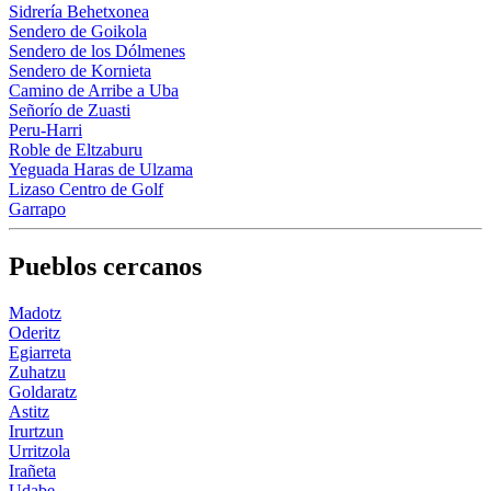
Sidrería Behetxonea
Sendero de Goikola
Sendero de los Dólmenes
Sendero de Kornieta
Camino de Arribe a Uba
Señorío de Zuasti
Peru-Harri
Roble de Eltzaburu
Yeguada Haras de Ulzama
Lizaso Centro de Golf
Garrapo
Pueblos cercanos
Madotz
Oderitz
Egiarreta
Zuhatzu
Goldaratz
Astitz
Irurtzun
Urritzola
Irañeta
Udabe