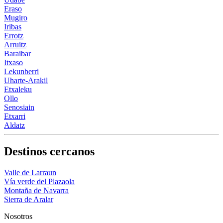
Eraso
Mugiro
Iribas
Errotz
Arruitz
Baraibar
Itxaso
Lekunberri
Uharte-Arakil
Etxaleku
Ollo
Senosiain
Etxarri
Aldatz
Destinos cercanos
Valle de Larraun
Vía verde del Plazaola
Montaña de Navarra
Sierra de Aralar
Nosotros