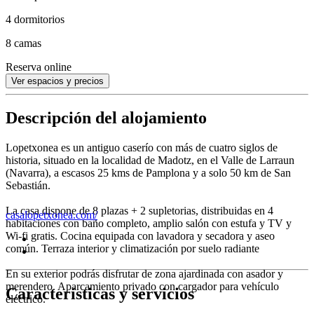
4 dormitorios
8 camas
Reserva online
Ver espacios y precios
Descripción del alojamiento
Lopetxonea es un antiguo caserío con más de cuatro siglos de
historia, situado en la localidad de Madotz, en el Valle de Larraun
(Navarra), a escasos 25 kms de Pamplona y a solo 50 km de San
Sebastián.
La casa dispone de 8 plazas + 2 supletorias, distribuidas en 4
casalopetxonea.com/
habitaciones con baño completo, amplio salón con estufa y TV y
Wi-fi gratis. Cocina equipada con lavadora y secadora y aseo
común. Terraza interior y climatización por suelo radiante
En su exterior podrás disfrutar de zona ajardinada con asador y
merendero. Aparcamiento privado con cargador para vehículo
Características y servicios
eléctrico.