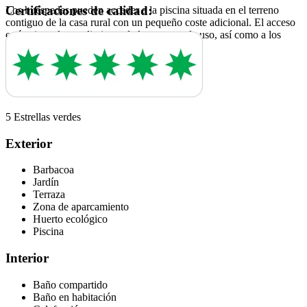
Certificaciones de calidad:
Los huéspedes pueden acceder a la piscina situada en el terreno
contiguo de la casa rural con un pequeño coste adicional. El acceso
está sujeto al cumplimiento de las normas de uso, así como a los
horarios establecidos con el propietario.
5 Estrellas verdes
Exterior
Barbacoa
Jardín
Terraza
Zona de aparcamiento
Huerto ecológico
Piscina
Interior
Baño compartido
Baño en habitación