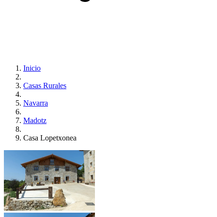
Inicio
Casas Rurales
Navarra
Madotz
Casa Lopetxonea