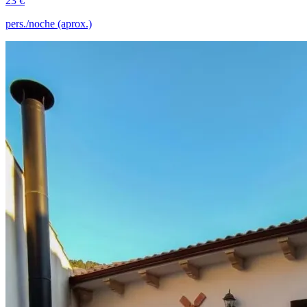
23 €
pers./noche (aprox.)