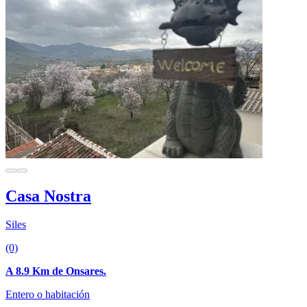
Casa Nostra
Siles
(0)
A 8.9 Km de Onsares.
Entero o habitación