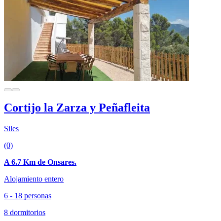
Cortijo la Zarza y Peñafleita
Siles
(0)
A 6.7 Km de Onsares.
Alojamiento entero
6 - 18 personas
8 dormitorios