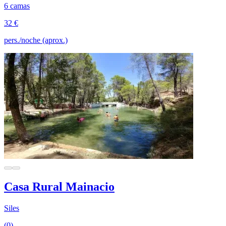
6 camas
32 €
pers./noche (aprox.)
Casa Rural Mainacio
Siles
(0)