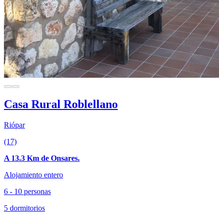
Casa Rural Roblellano
Riópar
(17)
A 13.3 Km de Onsares.
Alojamiento entero
6 - 10 personas
5 dormitorios