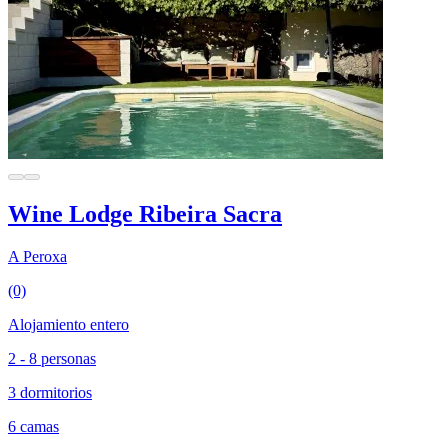
Wine Lodge Ribeira Sacra
A Peroxa
(0)
Alojamiento entero
2 - 8 personas
3 dormitorios
6 camas