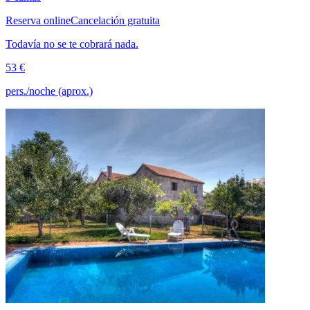
Reserva online
Cancelación gratuita
Todavía no se te cobrará nada.
53 €
pers./noche (aprox.)