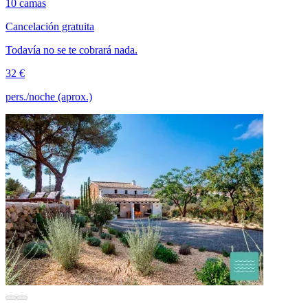
10 camas
Cancelación gratuita
Todavía no se te cobrará nada.
32 €
pers./noche (aprox.)