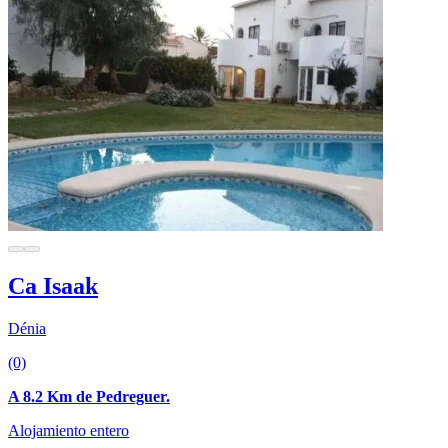
Ca Isaak
Dénia
(0)
A 8.2 Km de Pedreguer.
Alojamiento entero