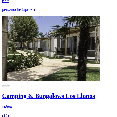
67 €
pers./noche (aprox.)
Camping & Bungalows Los Llanos
Dénia
(12)