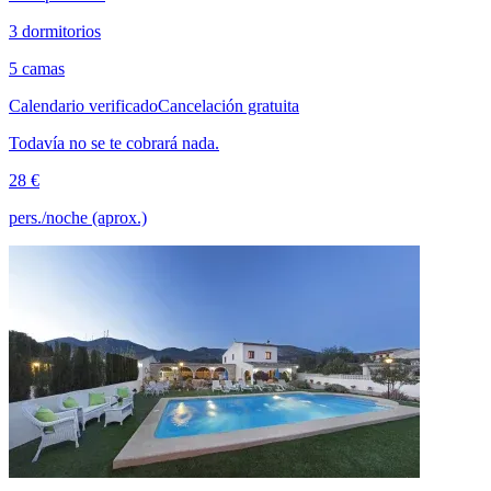
3 dormitorios
5 camas
Calendario verificado
Cancelación gratuita
Todavía no se te cobrará nada.
28 €
pers./noche (aprox.)