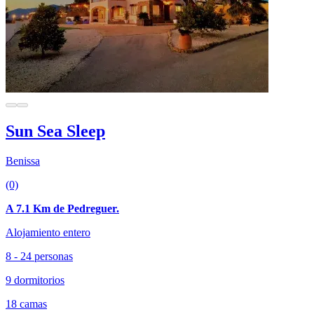
Sun Sea Sleep
Benissa
(0)
A 7.1 Km de Pedreguer.
Alojamiento entero
8 - 24 personas
9 dormitorios
18 camas