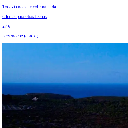
Todavía no se te cobrará nada.
Ofertas para otras fechas
27 €
pers./noche (aprox.)