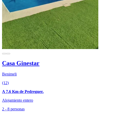
Casa Ginestar
Benimeli
(12)
A 7.6 Km de Pedreguer.
Alojamiento entero
2 - 8 personas