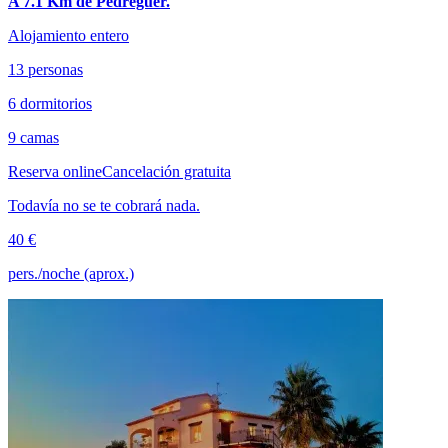
A 7.1 Km de Pedreguer.
Alojamiento entero
13 personas
6 dormitorios
9 camas
Reserva online
Cancelación gratuita
Todavía no se te cobrará nada.
40 €
pers./noche (aprox.)