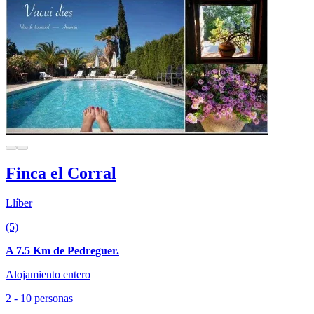
Finca el Corral
Llíber
(5)
A 7.5 Km de Pedreguer.
Alojamiento entero
2 - 10 personas