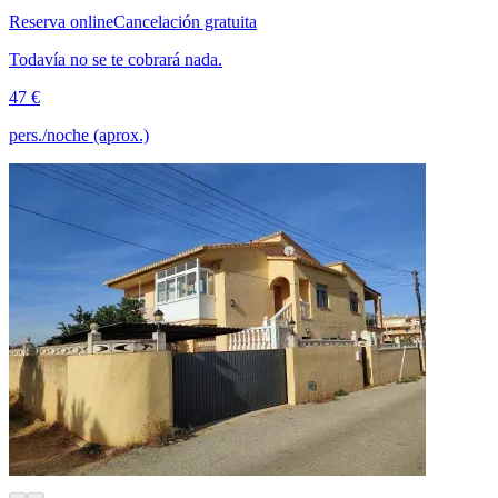
Reserva online
Cancelación gratuita
Todavía no se te cobrará nada.
47 €
pers./noche (aprox.)