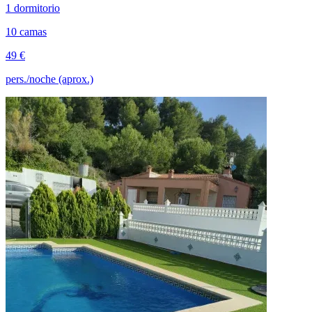
1 dormitorio
10 camas
49 €
pers./noche (aprox.)