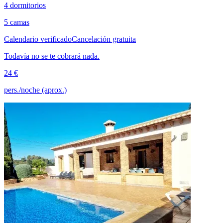
4 dormitorios
5 camas
Calendario verificado
Cancelación gratuita
Todavía no se te cobrará nada.
24 €
pers./noche (aprox.)