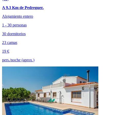
A 9.3 Km de Pedreguer.
Alojamiento entero
1 - 30 personas
30 dormitorios
23 camas
19 €
pers./noche (aprox.)