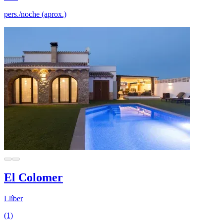
pers./noche (aprox.)
El Colomer
Llíber
(1)