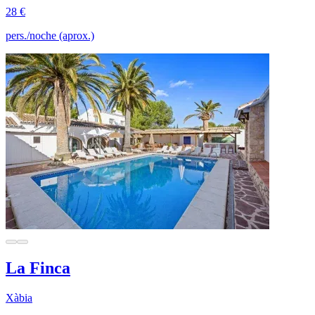
28 €
pers./noche (aprox.)
La Finca
Xàbia