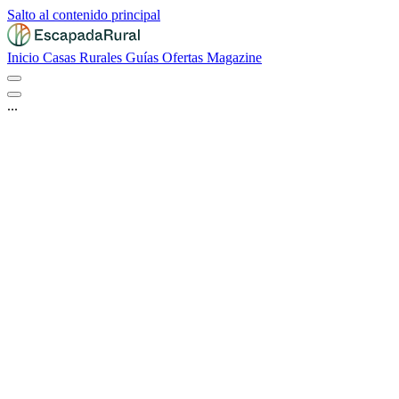
Salto al contenido principal
Inicio
Casas Rurales
Guías
Ofertas
Magazine
...