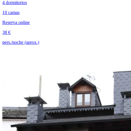
4 dormitorios
10 camas
Reserva online
38 €
pers./noche (aprox.)