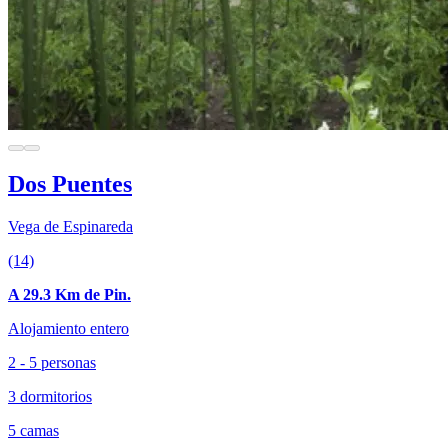
Dos Puentes
Vega de Espinareda
(14)
A 29.3 Km de Pin.
Alojamiento entero
2 - 5 personas
3 dormitorios
5 camas