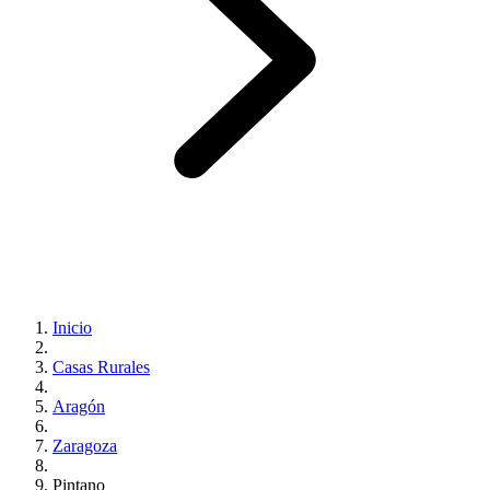
Inicio
Casas Rurales
Aragón
Zaragoza
Pintano